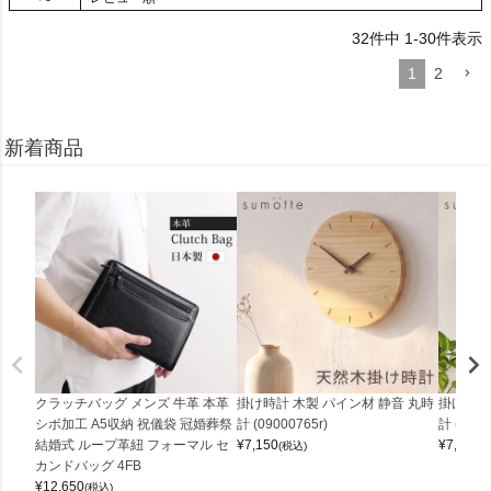
32
件中
1
-
30
件表示
1
2
新着商品
クラッチバッグ メンズ 牛革 本革
掛け時計 木製 パイン材 静音 丸時
掛け時計
シボ加工 A5収納 祝儀袋 冠婚葬祭
計 (09000765r)
計 (0900
結婚式 ループ革紐 フォーマル セ
¥
7,150
¥
7,150
(税込)
(
カンドバッグ 4FB
¥
12,650
(税込)