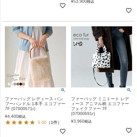
¥
53,900
税込
ファーバッグ レディース バン
ファーバッグ ミニトート レデ
ブーハンドル 1本手 エコファー
ィース アニマル柄 エコファー
7F (07000571r)
フェイクファー 7F
(07000691r)
¥
4,400
税込
¥
3,960
税込
5.00
（1件）