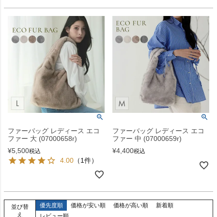
ファーバッグ レディース エコ
ファーバッグ レディース エコ
ファー 大 (07000658r)
ファー 中 (07000659r)
¥
5,500
¥
4,400
税込
税込
4.00
（1件）
優先度順
価格が安い順
価格が高い順
新着順
並び替
え
レビュー順