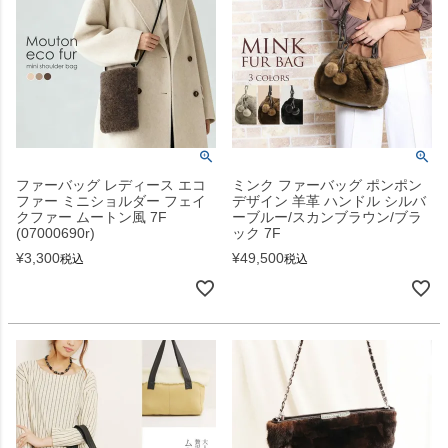
ファーバッグ レディース エコ
ミンク ファーバッグ ポンポン
ファー ミニショルダー フェイ
デザイン 羊革 ハンドル シルバ
クファー ムートン風 7F
ーブルー/スカンブラウン/ブラ
(07000690r)
ック 7F
¥
3,300
¥
49,500
税込
税込