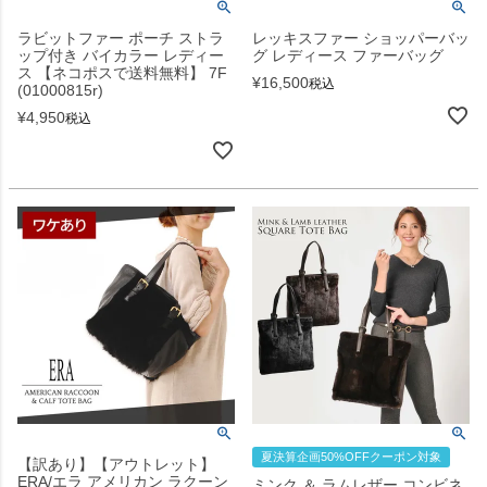
ラビットファー ポーチ ストラ
レッキスファー ショッパーバッ
ップ付き バイカラー レディー
グ レディース ファーバッグ
ス 【ネコポスで送料無料】 7F
¥
16,500
税込
(01000815r)
¥
4,950
税込
夏決算企画50%OFFクーポン対象
【訳あり】【アウトレット】
ERA/エラ アメリカン ラクーン
ミンク ＆ ラムレザー コンビネ