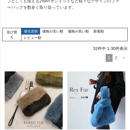
フとしても使える2WAYポシェットなど様々なデザインのファ
ーバッグを数多く取り扱っています。
優先度順
価格が安い順
価格が高い順
新着順
並び替
え
レビュー順
32
件中
1
-
30
件表示
1
2