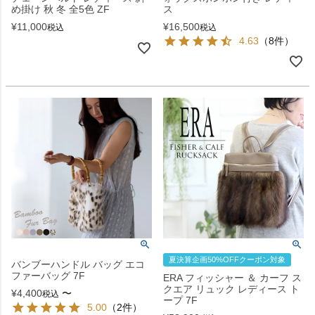
め掛け 秋 冬 全5色 ZF
ス
¥
11,000
¥
16,500
税込
税込
4.63
（8件）
夏決算企画50%OFFクーポン対象
バンブーハンドル バッグ エコ
ファーバッグ 7F
ERA フィッシャー ＆ カーフ ス
クエア リュック レディース ト
¥
4,400
〜
税込
ープ 7F
5.00
（2件）