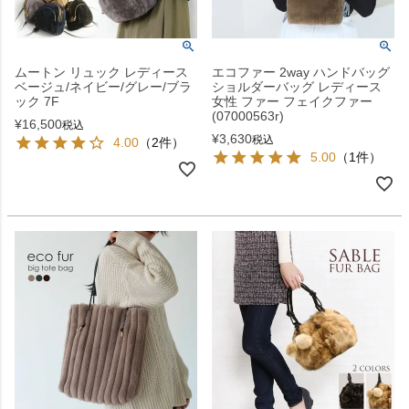
ムートン リュック レディース
エコファー 2way ハンドバッグ
ベージュ/ネイビー/グレー/ブラ
ショルダーバッグ レディース
ック 7F
女性 ファー フェイクファー
(07000563r)
¥
16,500
税込
¥
3,630
税込
4.00
（2件）
5.00
（1件）