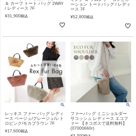
＆ カーフ トート バッグ 2WAY
ーション トートバッグ / レディ
/ レディース 7F
ース 7F
¥
31,900
税込
¥
52,800
税込
レッキス ファー バッグ レディ
ファーバッグ ミニショルダー
ース ベージュ/グレージュ/レト
サコッシュ レディース エコフ
ロピンク/モカブラウン 7F
ァー 【ネコポスで送料無料】
(07000660r)
¥
17,600
税込
¥
3,300
税込