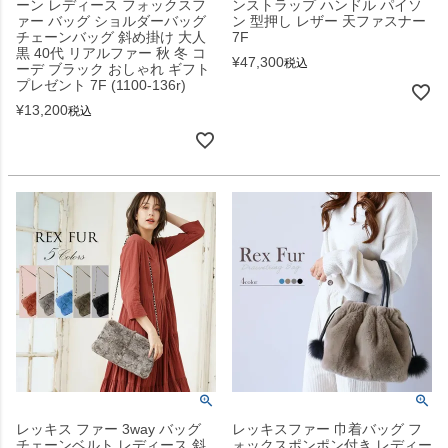
ーン レディース フォックスフ
ンストラップ ハンドル パイソ
ァー バッグ ショルダーバッグ
ン 型押し レザー 天ファスナー
チェーンバッグ 斜め掛け 大人
7F
黒 40代 リアルファー 秋 冬 コ
¥
47,300
税込
ーデ ブラック おしゃれ ギフト
プレゼント 7F (1100-136r)
¥
13,200
税込
レッキス ファー 3way バッグ
レッキスファー 巾着バッグ フ
チェーンベルト レディース 斜
ォックスポンポン付き レディー