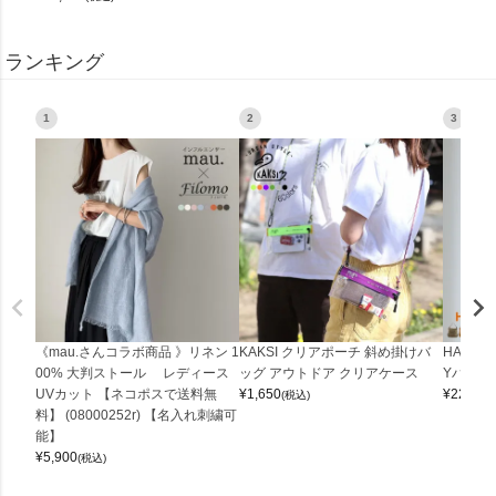
ランキング
1
2
3
《mau.さんコラボ商品 》リネン 1
KAKSI クリアポーチ 斜め掛けバ
HALEI
00% 大判ストール レディース
ッグ アウトドア クリアケース
Yバッグ 
UVカット 【ネコポスで送料無
¥
1,650
¥
22,000
(税込)
料】 (08000252r) 【名入れ刺繍可
能】
¥
5,900
(税込)