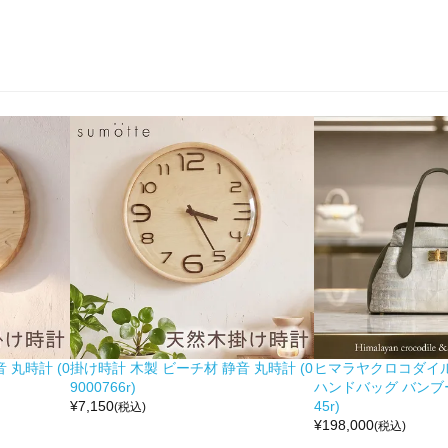
 丸時計 (0
掛け時計 木製 ビーチ材 静音 丸時計 (0
ヒマラヤクロコダイル 
9000766r)
ハンドバッグ バンブー留
¥
7,150
45r)
(税込)
¥
198,000
(税込)