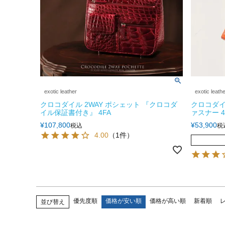
exotic leather
exotic leath
クロコダイル 2WAY ポシェット 『クロコダ
クロコダイ
イル保証書付き』 4FA
ァスナー 4
¥
107,800
¥
53,900
税込
税
4.00
（1件）
優先度順
価格が安い順
価格が高い順
新着順
並び替え