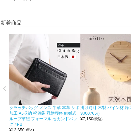
新着商品
クラッチバッグ メンズ 牛革 本革 シボ
掛け時計 木製 パイン材 静音
加工 A5収納 祝儀袋 冠婚葬祭 結婚式
9000765r)
ループ革紐 フォーマル セカンドバッ
¥
7,150
(税込)
グ 4FB
¥
12,650
(税込)