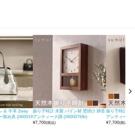
＆ 牛革 2way
振り子時計 木製 パイン材 壁掛け 静音
振り子時計 木製
め具 (060019
アンティーク調 (09000768r)
アンティーク調 (0
¥
7,700
¥
7,700
(税込)
(税込)