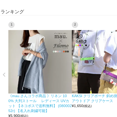
ランキング
1
2
《mau.さんコラボ商品 》リネン 10
KAKSI クリアポーチ 斜め
0% 大判ストール レディース UVカ
アウトドア クリアケース
ット 【ネコポスで送料無料】 (080002
¥
1,650
(税込)
52r) 【名入れ刺繍可能】
¥
5,900
(税込)