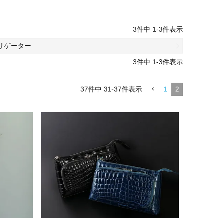
3
件中
1
-
3
件表示
リゲーター
3
件中
1
-
3
件表示
37
件中
31
-
37
件表示
1
2