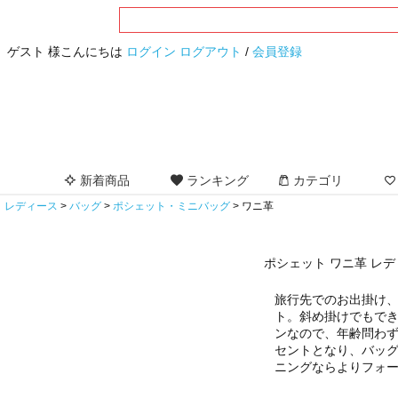
ゲスト 様こんにちは
ログイン
ログアウト
/
会員登録
新着商品
ランキング
カテゴリ
レディース
バッグ
ポシェット・ミニバッグ
ワニ革
ポシェット ワニ革 レ
旅行先でのお出掛け
ト。斜め掛けでもで
ンなので、年齢問わ
セントとなり、バッ
ニングならよりフォ