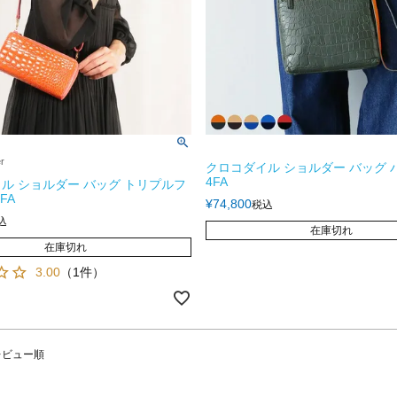
er
クロコダイル ショルダー バッグ 
4FA
ル ショルダー バッグ トリプルフ
FA
¥
74,800
税込
込
在庫切れ
在庫切れ
3.00
（1件）
レビュー順