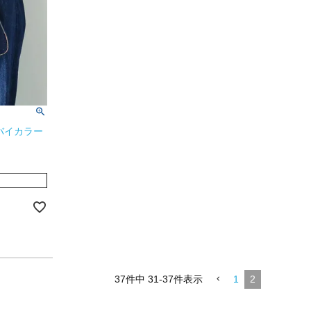
バイカラー
37
件中
31
-
37
件表示
1
2