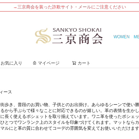
→三京商会を装った詐欺サイト・メールにご注意ください
WOMEN
M
検索
お気に入り
マイページ
カート
ディース
、街歩き、普段のお買い物、子供とのお出掛け。あらゆるシーンで使い
きるから手ぶらで様々なことに対応できるのが嬉しい。革の表情を生か
ずに長く使えるポシェットを取り揃えています。ワニ革を使ったポシェ
グひとつでワンランク上のスタイルを印象づけてくれます。マットなら
ーマルにと革の質に合わせてコーデの雰囲気を変えてお使いいただけま