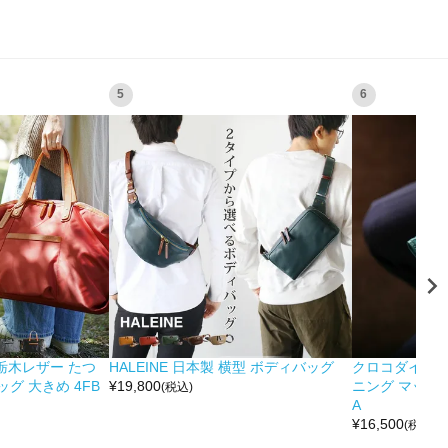
5
6
&栃木レザー たつ
HALEINE 日本製 横型 ボディバッグ
クロコダイル 
グ 大きめ 4FB
¥
19,800
ニング マット 
(税込)
A
¥
16,500
(税込)