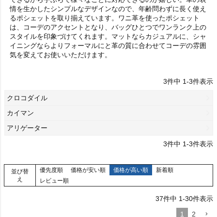
情を生かしたシンプルなデザインなので、年齢問わずに長く使え
るポシェットを取り揃えています。ワニ革を使ったポシェット
は、コーデのアクセントとなり、バッグひとつでワンランク上の
スタイルを印象づけてくれます。マットならカジュアルに、シャ
イニングならよりフォーマルにと革の質に合わせてコーデの雰囲
気を変えてお使いいただけます。
3
件中
1
-
3
件表示
クロコダイル
カイマン
アリゲーター
3
件中
1
-
3
件表示
優先度順
価格が安い順
価格が高い順
新着順
並び替
え
レビュー順
37
件中
1
-
30
件表示
1
2