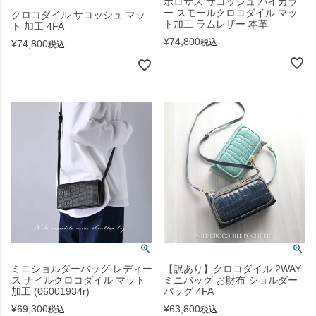
ポロサス サコッシュ バイカラ
ー スモールクロコダイル マッ
クロコダイル サコッシュ マッ
ト加工 ラムレザー 本革
ト 加工 4FA
¥
74,800
税込
¥
74,800
税込
ミニショルダーバッグ レディー
【訳あり】クロコダイル 2WAY
ス ナイルクロコダイル マット
ミニバッグ お財布 ショルダー
加工 (06001934r)
バッグ 4FA
¥
69,300
¥
63,800
税込
税込