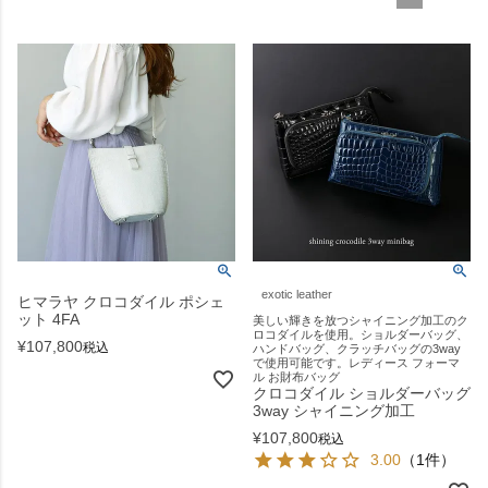
exotic leather
ヒマラヤ クロコダイル ポシェ
ット 4FA
美しい輝きを放つシャイニング加工のク
ロコダイルを使用。ショルダーバッグ、
¥
107,800
税込
ハンドバッグ、クラッチバッグの3way
で使用可能です。レディース フォーマ
ル お財布バッグ
クロコダイル ショルダーバッグ
3way シャイニング加工
¥
107,800
税込
3.00
（1件）