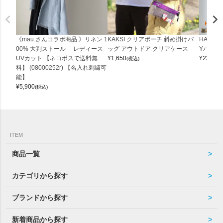
《mau.さんコラボ商品 》リネン 1
KAKSI クリアポーチ 斜め掛けバ
HALEI
00% 大判ストール レディース
ッグ アウトドア クリアケース
Yバッグ 
UVカット 【ネコポスで送料無
¥
1,650
¥
22,000
(税込)
料】 (08000252r) 【名入れ刺繍可
能】
¥
5,900
(税込)
ITEM
商品一覧
カテゴリから探す
ブランドから探す
新着商品から探す