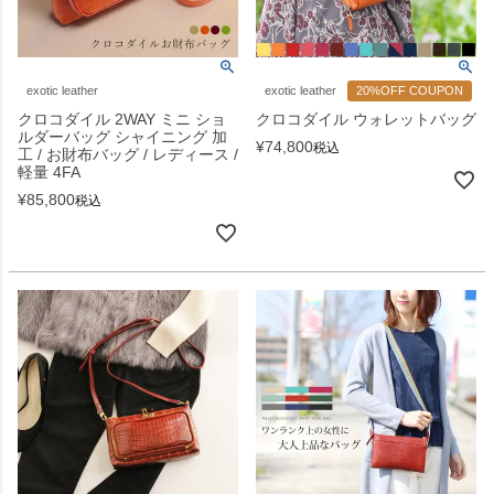
exotic leather
exotic leather
20%OFF COUPON
クロコダイル 2WAY ミニ ショ
クロコダイル ウォレットバッグ
ルダーバッグ シャイニング 加
¥
74,800
税込
工 / お財布バッグ / レディース /
軽量 4FA
¥
85,800
税込