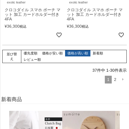
exotic leather
exotic leather
クロコダイル スマホ ポーチ マ
クロコダイル スマホ ポーチ マ
ット 加工 カードホルダー付き
ット 加工 カードホルダー付き
4FA
4FA
¥
36,300
¥
36,300
税込
税込
優先度順
価格が安い順
価格が高い順
新着順
並び替
え
レビュー順
37
件中
1
-
30
件表示
1
2
新着商品