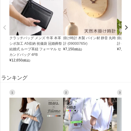
クラッチバッグ メンズ 牛革 本革
掛け時計 木製 パイン材 静音 丸時
掛け時計
シボ加工 A5収納 祝儀袋 冠婚葬祭
計 (09000765r)
計 (0900
結婚式 ループ革紐 フォーマル セ
¥
7,150
¥
7,150
(税込)
(
カンドバッグ 4FB
¥
12,650
(税込)
ランキング
1
2
3