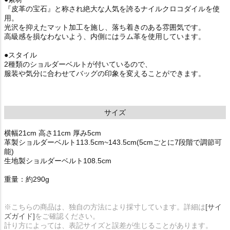
『皮革の宝石』と称され絶大な人気を誇るナイルクロコダイルを使
用。
光沢を抑えたマット加工を施し、落ち着きのある雰囲気です。
高級感を損なわないよう、内側にはラム革を使用しています。
●スタイル
2種類のショルダーベルトが付いているので、
服装や気分に合わせてバッグの印象を変えることができます。
サイズ
横幅21cm 高さ11cm 厚み5cm
革製ショルダーベルト113.5cm~143.5cm(5cmごとに7段階で調節可
能)
生地製ショルダーベルト108.5cm
重量：約290g
※こちらの商品は、独自の方法により採寸しています。詳細は
[サイ
ズガイド]
をご確認ください。
計り方によっては、表記サイズと誤差が生じることがあります。