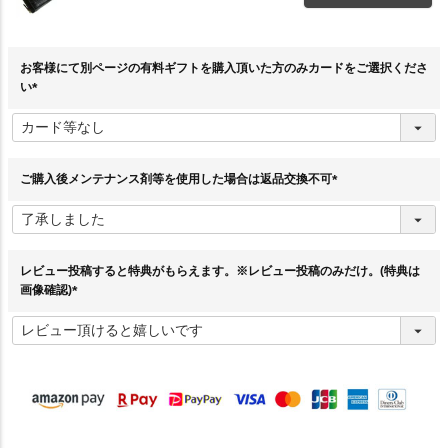
お客様にて別ページの有料ギフトを購入頂いた方のみカードをご選択くださ
い
(
必
須
)
ご購入後メンテナンス剤等を使用した場合は返品交換不可
(
必
須
)
レビュー投稿すると特典がもらえます。※レビュー投稿のみだけ。(特典は
画像確認)
(
必
須
)