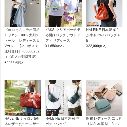
《mau.さんコラボ商品
KAKSI クリアポーチ 斜
HALEINE 日本製 柔ら
》リネン 100% 大判ス
め掛けバッグ アウトド
か牛革 2WAYバッグ 4F
トール レディース U
ア クリアケース
B
Vカット 【ネコポスで
¥
1,650
¥
22,000
(税込)
(税込)
送料無料】 (08000252
r) 【名入れ刺繍可能】
¥
5,900
(税込)
HALEINE ナイロン&栃
HALEINE 日本製 横型
財布 レディース 二つ折
木レザー たつのレザー
ボディバッグ
り財布 本革 Mia Borsa