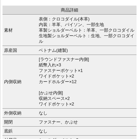
商品詳細
表側：クロコダイル(本革)
内装：羊革、パイソン、一部生地
素材
革製ショルダーベルト：羊革、一部クロコダイル
生地製ショルダーベルト：生地、一部クロコダイ
ル
原産国
ベトナム(縫製)
[ラウンドファスナー内側]
紙幣入れ×3
ファスナーポケット×1
ワイドポケット×2
内側収納
カードホルダー×12
[かぶせ内側]
収納スペース×2
ワイドポケット×2
外側収納
なし
開閉
ファスナー、かぶせ
底鋲
なし