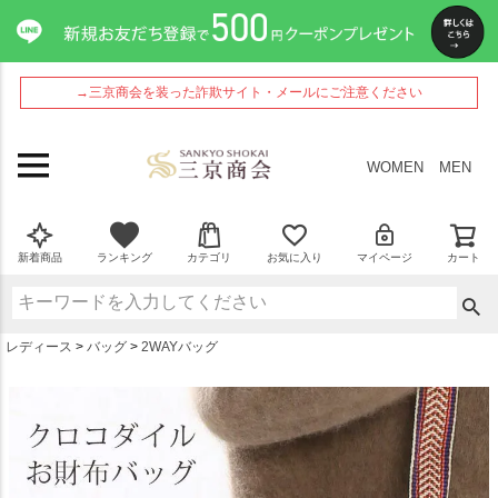
ペー
ジト
ップ
へ
→三京商会を装った詐欺サイト・メールにご注意ください
WOMEN
MEN
新着商品
ランキング
カテゴリ
お気に入り
マイページ
カート
レディース
バッグ
2WAYバッグ