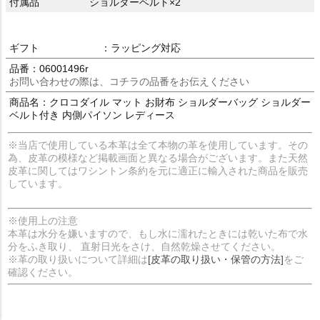
付属品
ショルダーベルト×2
ギフト
：ラッピング対応
品番：06001496r
お問い合わせの際は、コチラの品番をお伝えください
商品名：クロコダイル マット お財布 ショルダーバッグ ショルダー
ベルト付き 内側パイソン レディース
※当店で使用している本革は全て本物の革を使用しています。その
為、皮革の模様など掲載画面と異なる場合がございます。また天然
皮革に関してはワシントン条約を元に適正に輸入された商品を販売
しています。
※使用上の注意
本革は水分を嫌いますので、もし水に濡れたときには乾いた布で水
分をふき取り、 直射日光をさけ、自然乾燥させてください。
※革の取り扱いについて詳細は
[皮革の取り扱い・保管の方法]
をご
確認ください。