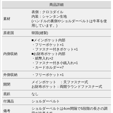
商品詳細
表側：クロコダイル
内装：シャンタン生地
素材
(ハンドルの裏側やショルダーベルトは牛革を使
用しています。)
原産国
韓国(縫製)
■メインポケット内部
・フリーポケット×1
・ファスナー付きポケット×1
内側収納
■お財布ポケット内部
・紙幣入れ×2
・ファスナー付き小銭入れ×1
・カードホルダー×7
外側収納
・フリーポケット×1
メインポケット ：天ファスナー式
開閉
お財布ポケット：両開ラウンドファスナー式
底鋲
なし
付属品
ショルダーベルト
ショルダーベルトは4cm間隔で5段階の長さの調
備考