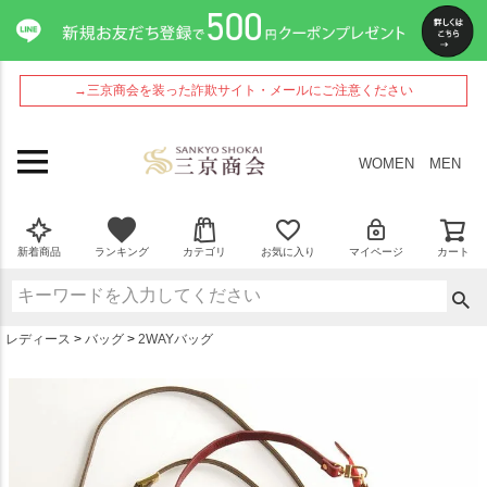
ペー
ジト
ップ
へ
→三京商会を装った詐欺サイト・メールにご注意ください
WOMEN
MEN
新着商品
ランキング
カテゴリ
お気に入り
マイページ
カート
レディース
バッグ
2WAYバッグ