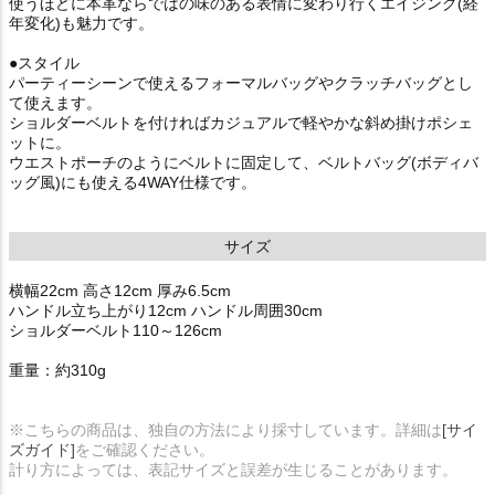
使うほどに本革ならではの味のある表情に変わり行くエイジング(経
年変化)も魅力です。
●スタイル
パーティーシーンで使えるフォーマルバッグやクラッチバッグとし
て使えます。
ショルダーベルトを付ければカジュアルで軽やかな斜め掛けポシェ
ットに。
ウエストポーチのようにベルトに固定して、ベルトバッグ(ボディバ
ッグ風)にも使える4WAY仕様です。
サイズ
横幅22cm 高さ12cm 厚み6.5cm
ハンドル立ち上がり12cm ハンドル周囲30cm
ショルダーベルト110～126cm
重量：約310g
※こちらの商品は、独自の方法により採寸しています。詳細は
[サイ
ズガイド]
をご確認ください。
計り方によっては、表記サイズと誤差が生じることがあります。