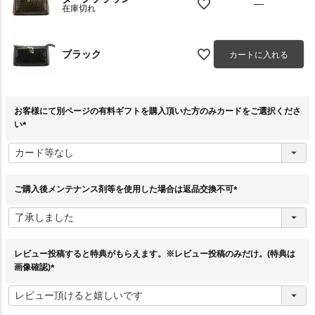
—
在庫切れ
ブラック
カートに入れる
お客様にて別ページの有料ギフトを購入頂いた方のみカードをご選択くださ
い
(
必
須
)
ご購入後メンテナンス剤等を使用した場合は返品交換不可
(
必
須
)
レビュー投稿すると特典がもらえます。※レビュー投稿のみだけ。(特典は
画像確認)
(
必
須