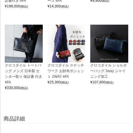
証書付き 4FA
ース 4FA
¥
9,900
(税込)
¥
198,000
¥
14,300
(税込)
(税込)
クロコダイル トートバ
クロコダイル ステッチ
クロコダイル ショルダ
ッグ メンズ 日本製 セ
ワーク お財布ポシェッ
ーバッグ 3way シャイ
ンター取り 保証書 付き
ト 2WAY 4FA
ニング加工
4FA
¥
25,300
¥
107,800
(税込)
(税込)
¥
330,000
(税込)
商品詳細