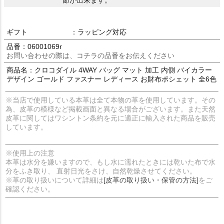
節が出来ます。
ギフト
：ラッピング対応
品番：06001069r
お問い合わせの際は、コチラの品番をお伝えください
商品名：クロコダイル 4WAY バッグ マット 加工 内側 バイカラー
デザイン ゴールド ファスナー レディース お財布ポシェット 全6色
※当店で使用している本革は全て本物の革を使用しています。その
為、皮革の模様など掲載画面と異なる場合がございます。また天然
皮革に関してはワシントン条約を元に適正に輸入された商品を販売
しています。
※使用上の注意
本革は水分を嫌いますので、もし水に濡れたときには乾いた布で水
分をふき取り、 直射日光をさけ、自然乾燥させてください。
※革の取り扱いについて詳細は
[皮革の取り扱い・保管の方法]
をご
確認ください。