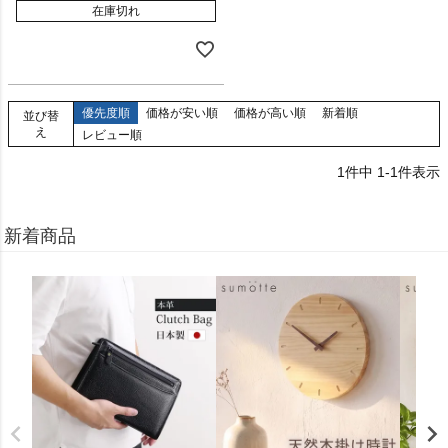
在庫切れ
優先度順
価格が安い順
価格が高い順
新着順
並び替
え
レビュー順
1
件中
1
-
1
件表示
新着商品