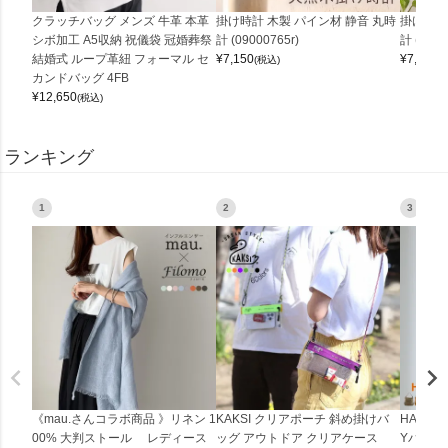
クラッチバッグ メンズ 牛革 本革
掛け時計 木製 パイン材 静音 丸時
掛け時計
シボ加工 A5収納 祝儀袋 冠婚葬祭
計 (09000765r)
計 (0900
結婚式 ループ革紐 フォーマル セ
¥
7,150
¥
7,150
(税込)
(
カンドバッグ 4FB
¥
12,650
(税込)
ランキング
1
2
3
《mau.さんコラボ商品 》リネン 1
KAKSI クリアポーチ 斜め掛けバ
HALEI
00% 大判ストール レディース
ッグ アウトドア クリアケース
Yバッグ 