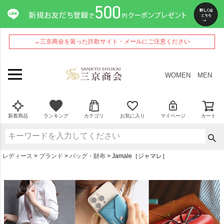
→三京商会を装った詐欺サイト・メールにご注意ください
WOMEN
MEN
新着商品
ランキング
カテゴリ
お気に入り
マイページ
カート
レディース
ブランド
バッグ・財布
Jamale［ジャマレ］