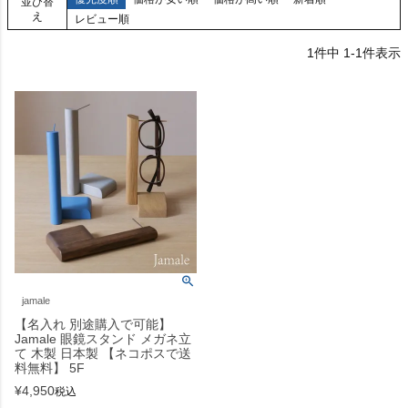
並び替
え
レビュー順
1
件中
1
-
1
件表示
jamale
【名入れ 別途購入で可能】
Jamale 眼鏡スタンド メガネ立
て 木製 日本製 【ネコポスで送
料無料】 5F
¥
4,950
税込