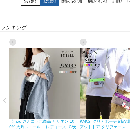
優先度順
価格が安い順
価格が高い順
新着順
並び替え
ランキング
1
2
《mau.さんコラボ商品 》リネン 10
KAKSI クリアポーチ 斜め
0% 大判ストール レディース UVカ
アウトドア クリアケース