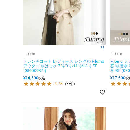
Filomo
Filomo
トレンチコート レディース シングル Filomo
Filomo
アウター 弱はっ水 7号/9号/11号/13号 5F
春 弱撥水
(08000087r)
学 6F (080
¥
14,300
¥
17,600
税込
税
4.75
（4件）