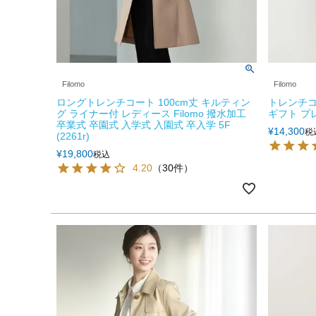
Filomo
Filomo
ロングトレンチコート 100cm丈 キルティン
トレンチコ
グ ライナー付 レディース Filomo 撥水加工
ギフト プレゼ
卒業式 卒園式 入学式 入園式 卒入学 5F
¥
14,300
税
(2261r)
¥
19,800
税込
4.20
（30件）