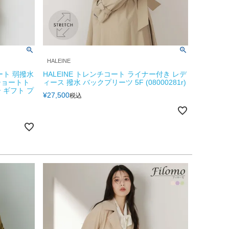
HALEINE
ート 弱撥水
HALEINE トレンチコート ライナー付き レデ
ショートト
ィース 撥水 バックプリーツ 5F (08000281r)
 ギフト プ
¥
27,500
税込