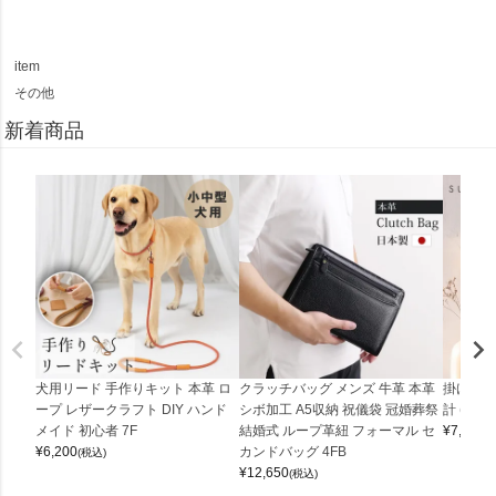
item
その他
新着商品
犬用リード 手作りキット 本革 ロ
クラッチバッグ メンズ 牛革 本革
掛け時計
ープ レザークラフト DIY ハンド
シボ加工 A5収納 祝儀袋 冠婚葬祭
計 (0900
メイド 初心者 7F
結婚式 ループ革紐 フォーマル セ
¥
7,150
(
¥
6,200
カンドバッグ 4FB
(税込)
¥
12,650
(税込)