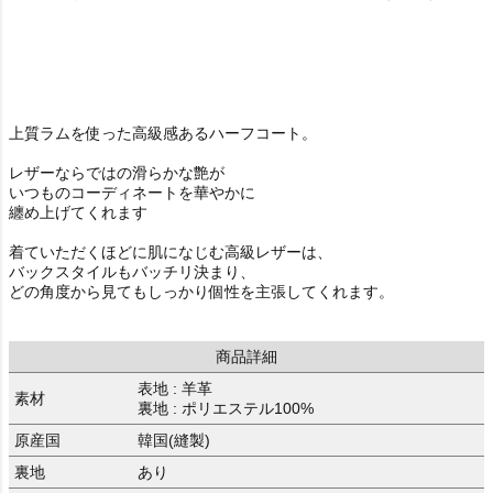
上質ラムを使った高級感あるハーフコート。
レザーならではの滑らかな艶が
いつものコーディネートを華やかに
纏め上げてくれます
着ていただくほどに肌になじむ高級レザーは、
バックスタイルもバッチリ決まり、
どの角度から見てもしっかり個性を主張してくれます。
商品詳細
表地 : 羊革
素材
裏地 : ポリエステル100%
原産国
韓国(縫製)
裏地
あり