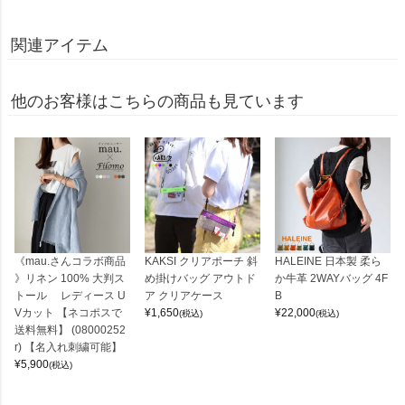
関連アイテム
他のお客様はこちらの商品も見ています
《mau.さんコラボ商品
KAKSI クリアポーチ 斜
HALEINE 日本製 柔ら
》リネン 100% 大判ス
め掛けバッグ アウトド
か牛革 2WAYバッグ 4F
トール レディース U
ア クリアケース
B
Vカット 【ネコポスで
¥
1,650
¥
22,000
(税込)
(税込)
送料無料】 (08000252
r) 【名入れ刺繍可能】
¥
5,900
(税込)