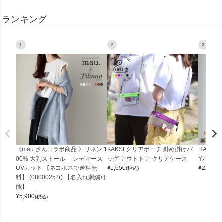
ランキング
1
2
3
《mau.さんコラボ商品 》リネン 1
KAKSI クリアポーチ 斜め掛けバ
HALEI
00% 大判ストール レディース
ッグ アウトドア クリアケース
Yバッグ 
UVカット 【ネコポスで送料無
¥
1,650
¥
22,000
(税込)
料】 (08000252r) 【名入れ刺繍可
能】
¥
5,900
(税込)