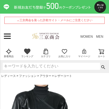
ペー
ジト
ップ
へ
→三京商会を装った詐欺サイト・メールにご注意ください
WOMEN
MEN
新着商品
ランキング
カテゴリ
お気に入り
マイページ
カート
レディース
ファッション
アウター
レザーコート