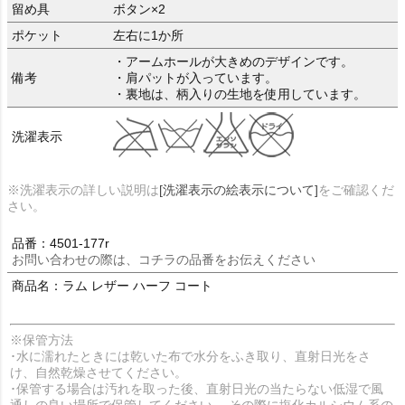
留め具
ボタン×2
ポケット
左右に1か所
・アームホールが大きめのデザインです。
備考
・肩パットが入っています。
・裏地は、柄入りの生地を使用しています。
洗濯表示
※洗濯表示の詳しい説明は
[洗濯表示の絵表示について]
をご確認くだ
さい。
品番：4501-177r
お問い合わせの際は、コチラの品番をお伝えください
商品名：ラム レザー ハーフ コート
※保管方法
･水に濡れたときには乾いた布で水分をふき取り、直射日光をさ
け、自然乾燥させてください。
･保管する場合は汚れを取った後、直射日光の当たらない低湿で風
通しの良い場所で保管してください。 その際に塩化カルシウム系の