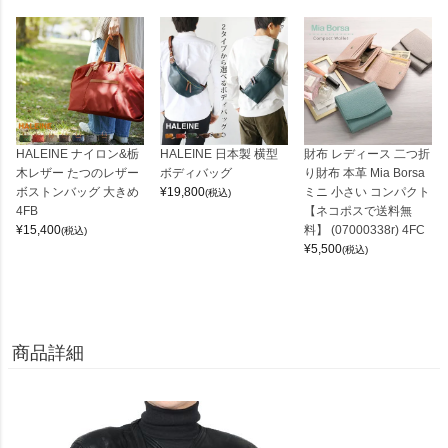
HALEINE ナイロン&栃
HALEINE 日本製 横型
財布 レディース 二つ折
木レザー たつのレザー
ボディバッグ
り財布 本革 Mia Borsa
ボストンバッグ 大きめ
¥
19,800
ミニ 小さい コンパクト
(税込)
4FB
【ネコポスで送料無
¥
15,400
料】 (07000338r) 4FC
(税込)
¥
5,500
(税込)
商品詳細