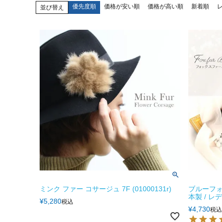
優先度順
価格が安い順
価格が高い順
新着順
並び替え
ミンク ファー コサージュ 7F (01000131r)
ブルーフォ
本製 / レ
¥
5,280
税込
¥
4,730
税込