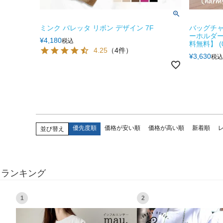
ミンク バレッタ リボン デザイン 7F
バッグチャ
ーホルダー
¥
4,180
税込
料無料】 (0
4.25
（4件）
¥
3,630
税込
優先度順
価格が安い順
価格が高い順
新着順
並び替え
ランキング
1
2