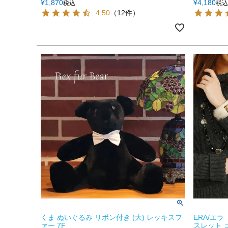
¥
1,870
¥
4,180
税込
税込
4.50
（12件）
くま ぬいぐるみ リボン付き (大) レッキスフ
ERA/エラ
ァー 7F
スレット 