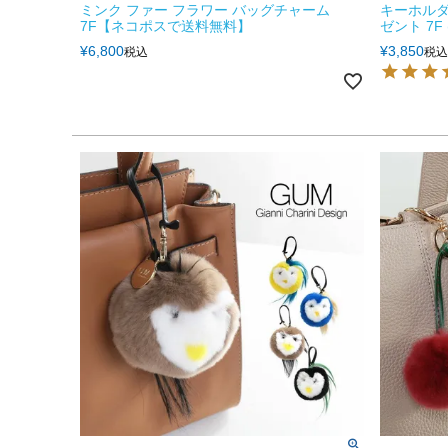
ミンク ファー フラワー バッグチャーム
キーホルダ
7F【ネコポスで送料無料】
ゼント 7F (
¥
6,800
¥
3,850
税込
税込