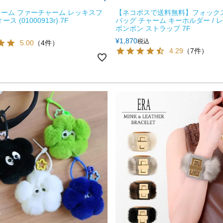
ーム ファーチャーム レッキスフ
【ネコポスで送料無料】フォックス
ス (01000913r) 7F
バッグ チャーム キーホルダー / 
ポンポン ストラップ 7F
¥
1,870
税込
5.00
（4件）
4.29
（7件）