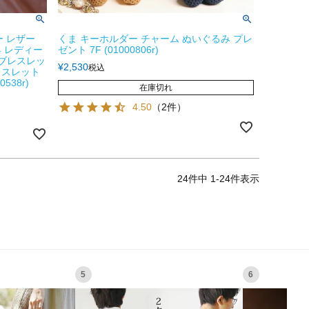
ー レザー
くま キーホルダー チャーム ぬいぐるみ プレ
 レディー
ゼント 7F (01000806r)
ーブレスレッ
¥
2,530
税込
レスレット
538r)
在庫切れ
4.50
（2件）
24
件中
1
-
24
件表示
5
6