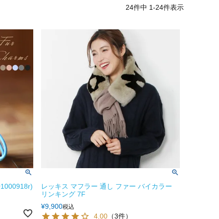
24
件中
1
-
24
件表示
00918r)
レッキス マフラー 通し ファー バイカラー
リンキング 7F
¥
9,900
税込
4.00
（3件）