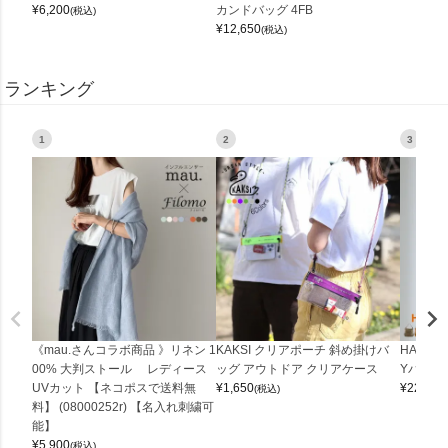
¥
6,200
カンドバッグ 4FB
(税込)
¥
12,650
(税込)
ランキング
1
2
3
《mau.さんコラボ商品 》リネン 1
KAKSI クリアポーチ 斜め掛けバ
HALEI
00% 大判ストール レディース
ッグ アウトドア クリアケース
Yバッグ 
UVカット 【ネコポスで送料無
¥
1,650
¥
22,000
(税込)
料】 (08000252r) 【名入れ刺繍可
能】
¥
5,900
(税込)