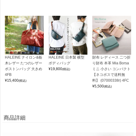
HALEINE ナイロン&栃
HALEINE 日本製 横型
財布 レディース 二つ折
木レザー たつのレザー
ボディバッグ
り財布 本革 Mia Borsa
ボストンバッグ 大きめ
¥
19,800
ミニ 小さい コンパクト
(税込)
4FB
【ネコポスで送料無
¥
15,400
料】 (07000338r) 4FC
(税込)
¥
5,500
(税込)
商品詳細