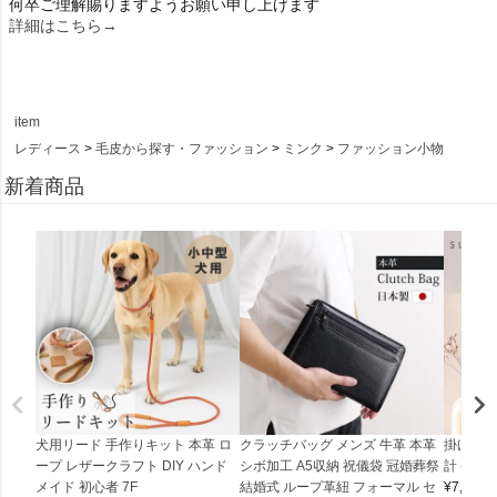
何卒ご理解賜りますようお願い申し上げます
詳細はこちら→
item
レディース
毛皮から探す・ファッション
ミンク
ファッション小物
新着商品
犬用リード 手作りキット 本革 ロ
クラッチバッグ メンズ 牛革 本革
掛け時計
ープ レザークラフト DIY ハンド
シボ加工 A5収納 祝儀袋 冠婚葬祭
計 (0900
メイド 初心者 7F
結婚式 ループ革紐 フォーマル セ
¥
7,150
(