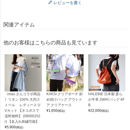
レビューを書く
関連アイテム
他のお客様はこちらの商品も見ています
《mau.さんコラボ商品
KAKSI クリアポーチ 斜
HALEINE 日本製 柔ら
》リネン 100% 大判ス
め掛けバッグ アウトド
か牛革 2WAYバッグ 4F
トール レディース U
ア クリアケース
B
Vカット 【ネコポスで
¥
1,650
¥
22,000
(税込)
(税込)
送料無料】 (08000252
r) 【名入れ刺繍可能】
¥
5,900
(税込)