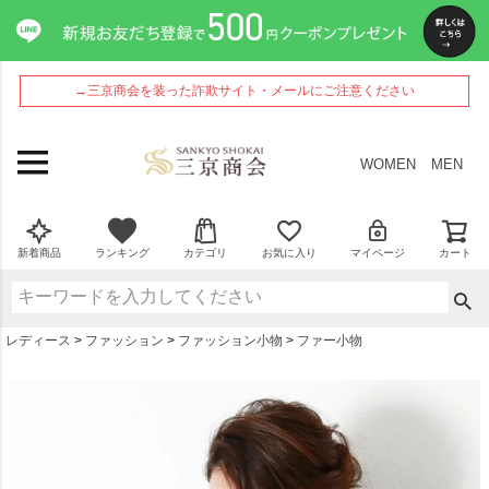
ペー
ジト
ップ
へ
→三京商会を装った詐欺サイト・メールにご注意ください
WOMEN
MEN
新着商品
ランキング
カテゴリ
お気に入り
マイページ
カート
レディース
ファッション
ファッション小物
ファー小物