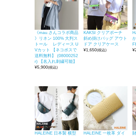
《mau.さんコラボ商品
KAKSI クリアポーチ
H
》リネン 100% 大判ス
斜め掛けバッグ アウト
か
トール レディース U
ドア クリアケース
F
Vカット 【ネコポスで
¥
1,650
¥
(税込)
送料無料】 (08000252
r) 【名入れ刺繍可能】
¥
5,900
(税込)
HALEINE 日本製 横型
HALEINE 一枚革 ダイ