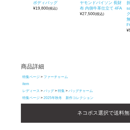
ボディバッグ
ヤモンドパイソン 長財
折
¥
19,800
布 内側牛革仕立て 4FA
s
(税込)
¥
27,500
(税込)
無
F
¥
商品詳細
特集ページ
ファーチャーム
item
レディース
バッグ
特集
バッグチャーム
特集ページ
2025年秋冬 新作コレクション
ネコポス選択で送料無