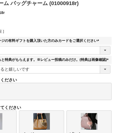
 バッグチャーム (01000918r)
18r
 ]
ージの有料ギフトを購入頂いた方のみカードをご選択ください
(
必
須
ると特典がもらえます。※レビュー投稿のみだけ。(特典は画像確認)
)
(
必
須
てください
)
してください