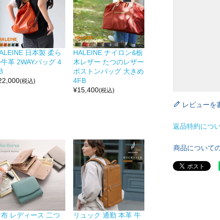
ALEINE 日本製 柔ら
HALEINE ナイロン&栃
牛革 2WAYバッグ 4
木レザー たつのレザー
B
ボストンバッグ 大きめ
22,000
4FB
(税込)
¥
15,400
(税込)
レビューを
返品特約につ
商品について
財布 レディース 二つ
リュック 通勤 本革 牛