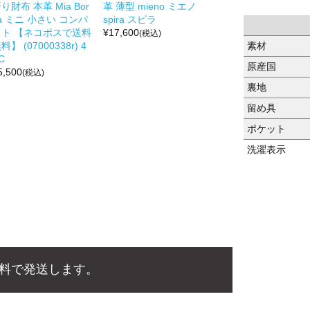
り財布 本革 Mia Bor
革 薄型 mieno ミエノ
a ミニ 小さい コンパ
spira スピラ
クト 【ネコポスで送料
¥
17,600
(税込)
素材
料】 (07000338r) 4
C
原産国
5,500
(税込)
裏地
留め具
ポケット
洗濯表示
料で発送します。