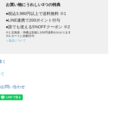
お買い物にうれしい3つの特典
●税込3,980円以上で送料無料 ※1
●LINE連携で200ポイント付与
●誰でも使える5%OFFクーポン ※2
※1.北海道・沖縄は別途1,100円送料がかかります
※2.カートに自動付与
→返品について
書く
いて
のお問い合わせ