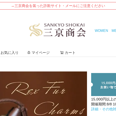
→三京商会を装った詐欺サイト・メールにご注意ください
WOMEN
M
検索
お気に入り
マイページ
カート
15,000円以上
開催期間:8/8 10:
詳細・その他