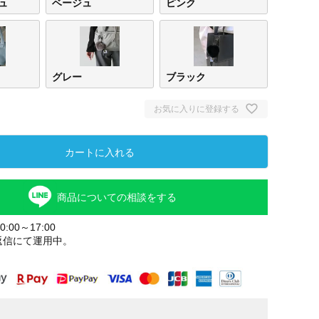
ュ
ベージュ
ピンク
グレー
ブラック
お気に入りに登録する
カートに入れる
ライトベー
グレー
ライ
商品についての相談をする
ジュ
ー
:00～17:00
返信にて運用中。