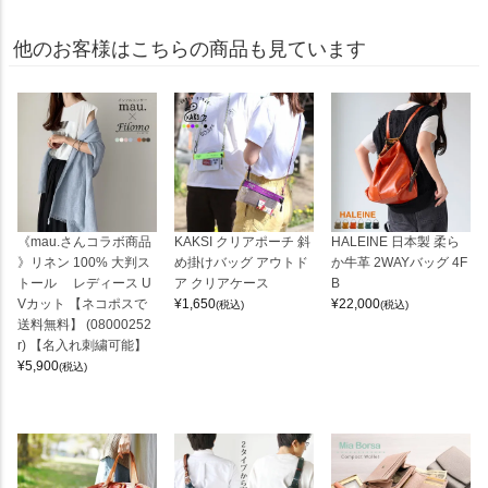
他のお客様はこちらの商品も見ています
《mau.さんコラボ商品
KAKSI クリアポーチ 斜
HALEINE 日本製 柔ら
》リネン 100% 大判ス
め掛けバッグ アウトド
か牛革 2WAYバッグ 4F
トール レディース U
ア クリアケース
B
Vカット 【ネコポスで
¥
1,650
¥
22,000
(税込)
(税込)
送料無料】 (08000252
r) 【名入れ刺繍可能】
¥
5,900
(税込)