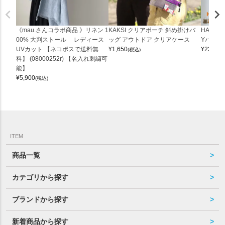
《mau.さんコラボ商品 》リネン 1
KAKSI クリアポーチ 斜め掛けバ
HALEI
00% 大判ストール レディース
ッグ アウトドア クリアケース
Yバッグ 
UVカット 【ネコポスで送料無
¥
1,650
¥
22,000
(税込)
料】 (08000252r) 【名入れ刺繍可
能】
¥
5,900
(税込)
ITEM
商品一覧
カテゴリから探す
ブランドから探す
新着商品から探す