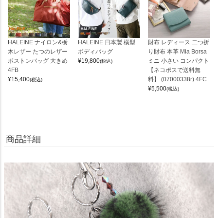
HALEINE ナイロン&栃
HALEINE 日本製 横型
財布 レディース 二つ折
木レザー たつのレザー
ボディバッグ
り財布 本革 Mia Borsa
ボストンバッグ 大きめ
¥
19,800
ミニ 小さい コンパクト
(税込)
4FB
【ネコポスで送料無
¥
15,400
料】 (07000338r) 4FC
(税込)
¥
5,500
(税込)
商品詳細