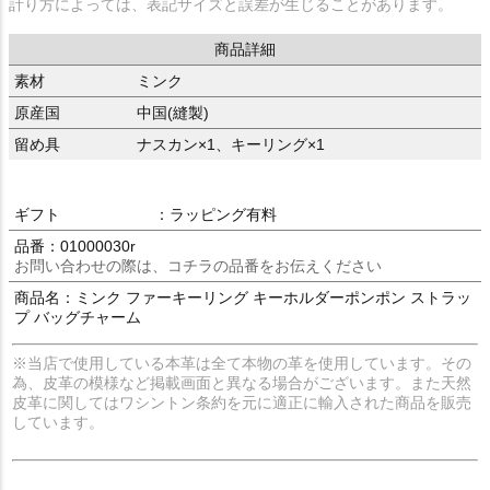
計り方によっては、表記サイズと誤差が生じることがあります。
商品詳細
素材
ミンク
原産国
中国(縫製)
留め具
ナスカン×1、キーリング×1
ギフト
：ラッピング有料
品番：01000030r
お問い合わせの際は、コチラの品番をお伝えください
商品名：ミンク ファーキーリング キーホルダーポンポン ストラッ
プ バッグチャーム
※当店で使用している本革は全て本物の革を使用しています。その
為、皮革の模様など掲載画面と異なる場合がございます。また天然
皮革に関してはワシントン条約を元に適正に輸入された商品を販売
しています。