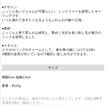
●デザイン
ふっくら丸いフォルムが可愛らしい、ミンクファーを使用したキー
リングです。
いつも連れて歩きたくなるようなふわふわの触り心地。
●素材
ふっくらと密で柔らかな綿毛と、艶めく光沢を放つ刺し毛が魅力の
ミンクを使用しました。
●スタイル
スマホやバッグのチャームとして、 家や車の鍵につけてもOK♪
2種類の金具が付いているので幅広い楽しみ方ができます。
サイズ
横幅5cm 縦幅13cm
重量：約15g
※こちらの商品は、独自の方法により採寸しています。詳細は
[サイ
ズガイド]
をご確認ください。