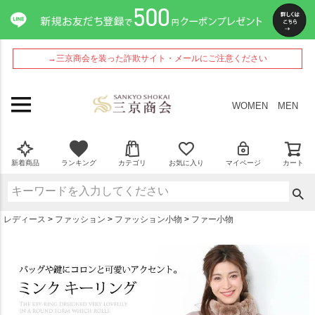
ペー
ジト
ップ
へ
→三京商会を装った詐欺サイト・メールにご注意ください
WOMEN
MEN
新着商品
ランキング
カテゴリ
お気に入り
マイページ
カート
レディース
ファッション
ファッション小物
ファー小物