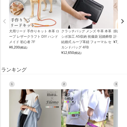
犬用リード 手作りキット 本革 ロ
クラッチバッグ メンズ 牛革 本革
掛け時計
ープ レザークラフト DIY ハンド
シボ加工 A5収納 祝儀袋 冠婚葬祭
計 (0900
メイド 初心者 7F
結婚式 ループ革紐 フォーマル セ
¥
7,150
(
¥
6,200
カンドバッグ 4FB
(税込)
¥
12,650
(税込)
ランキング
1
2
3