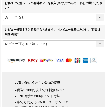
お客様にて別ページの有料ギフトを購入頂いた方のみカードをご選択くださ
い
(
必
須
)
レビュー投稿すると特典がもらえます。※レビュー投稿のみだけ。(特典は
画像確認)
(
必
須
)
お買い物にうれしい3つの特典
●税込3,980円以上で送料無料 ※1
●LINE連携で200ポイント付与
●誰でも使える5%OFFクーポン ※2