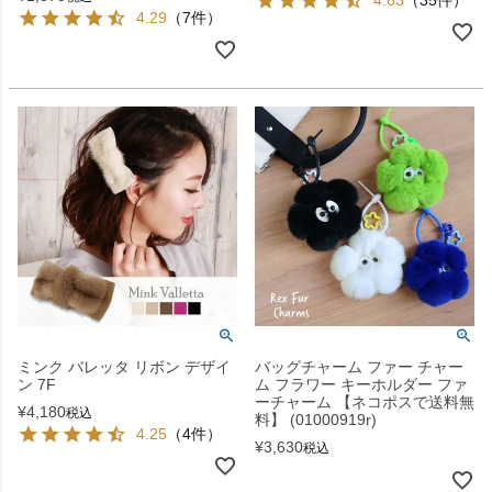
4.29
（7件）
ミンク バレッタ リボン デザイ
バッグチャーム ファー チャー
ン 7F
ム フラワー キーホルダー ファ
ーチャーム 【ネコポスで送料無
¥
4,180
税込
料】 (01000919r)
4.25
（4件）
¥
3,630
税込