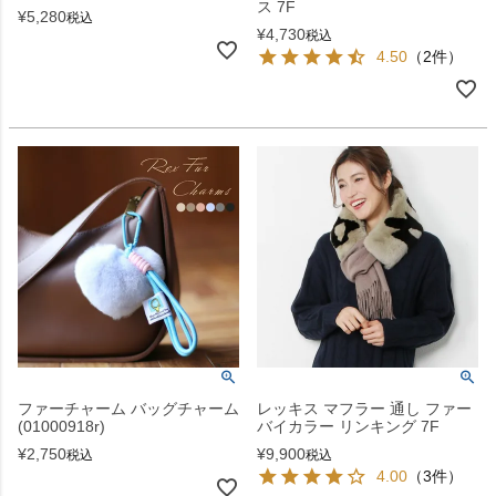
ス 7F
¥
5,280
税込
¥
4,730
税込
4.50
（2件）
ファーチャーム バッグチャーム
レッキス マフラー 通し ファー
(01000918r)
バイカラー リンキング 7F
¥
2,750
¥
9,900
税込
税込
4.00
（3件）