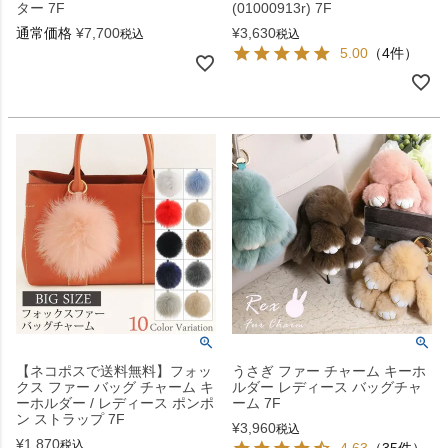
ター 7F
(01000913r) 7F
通常価格
¥
7,700
¥
3,630
税込
税込
5.00
（4件）
【ネコポスで送料無料】フォッ
うさぎ ファー チャーム キーホ
クス ファー バッグ チャーム キ
ルダー レディース バッグチャ
ーホルダー / レディース ポンポ
ーム 7F
ン ストラップ 7F
¥
3,960
税込
¥
1,870
税込
4.63
（35件）