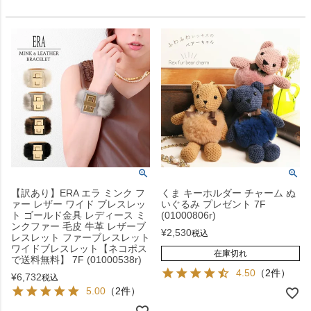
【訳あり】ERA エラ ミンク フ
くま キーホルダー チャーム ぬ
ァー レザー ワイド ブレスレッ
いぐるみ プレゼント 7F
ト ゴールド金具 レディース ミ
(01000806r)
ンクファー 毛皮 牛革 レザーブ
¥
2,530
税込
レスレット ファーブレスレット
ワイドブレスレット【ネコポス
在庫切れ
で送料無料】 7F (01000538r)
4.50
（2件）
¥
6,732
税込
5.00
（2件）