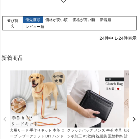
優先度順
価格が安い順
価格が高い順
新着順
並び替
え
レビュー順
24
件中
1
-
24
件表示
新着商品
犬用リード 手作りキット 本革 ロ
クラッチバッグ メンズ 牛革 本革
掛け時計
ープ レザークラフト DIY ハンド
シボ加工 A5収納 祝儀袋 冠婚葬祭
計 (0900