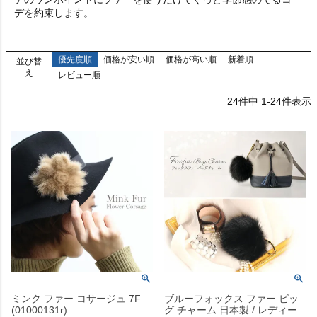
デを約束します。
優先度順
価格が安い順
価格が高い順
新着順
並び替
え
レビュー順
24
件中
1
-
24
件表示
ミンク ファー コサージュ 7F
ブルーフォックス ファー ビッ
(01000131r)
グ チャーム 日本製 / レディー