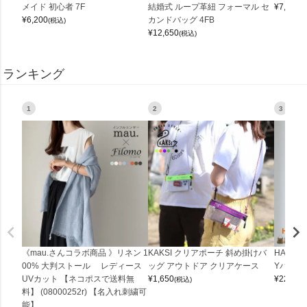
メイド 初心者 7F
結婚式 ループ革紐 フォーマル セ
¥
7,150
(
¥
6,200
カンドバッグ 4FB
(税込)
¥
12,650
(税込)
ランキング
1
2
3
《mau.さんコラボ商品 》リネン 1
KAKSI クリアポーチ 斜め掛けバ
HALEI
00% 大判ストール レディース
ッグ アウトドア クリアケース
Yバッグ 
UVカット 【ネコポスで送料無
¥
1,650
¥
22,000
(税込)
料】 (08000252r) 【名入れ刺繍可
能】