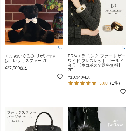
くま ぬいぐるみ リボン付き
ERA/エラ ミンク ファー レザー
(大) レッキスファー 7F
ワイド ブレスレット ゴールド
金具 【ネコポスで送料無料】
¥
27,500
税込
7F
¥
10,340
税込
5.00
（1件）