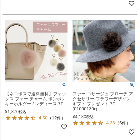
【ネコポスで送料無料】フォッ
ファー コサージュ ブローチ ア
クス ファー チャーム ポンポン
クセサリー フラワーデザイン
キーホルダー / レディース 7F
ギフト プレゼント 7F
(01000130r)
¥
1,870
税込
¥
4,180
税込
4.50
（12件）
4.33
（6件）