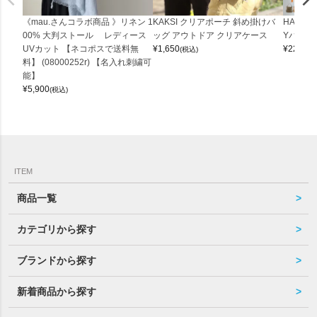
《mau.さんコラボ商品 》リネン 1
KAKSI クリアポーチ 斜め掛けバ
HALEI
00% 大判ストール レディース
ッグ アウトドア クリアケース
Yバッグ 
UVカット 【ネコポスで送料無
¥
1,650
¥
22,000
(税込)
料】 (08000252r) 【名入れ刺繍可
能】
¥
5,900
(税込)
ITEM
商品一覧
カテゴリから探す
ブランドから探す
新着商品から探す