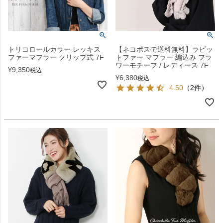
トリコロールカラー レッキス
【ネコポスで送料無料】ラビッ
ファーマフラー クリップ式 7F
トファー マフラー 編込み フラ
ワーモチーフ / レディース 7F
¥
9,350
税込
¥
6,380
税込
4.50
（2件）