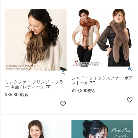
シャドーフォックスファー ボア
ミンクファー フリンジ マフラ
ストール 7F
ー 両面 / レディース 7F
¥
19,800
税込
¥
85,800
税込