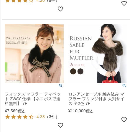
4.20
（5件）
フォックス マフラー ティペッ
ロシアンセーブル 編み込み マ
ト 2WAY 仕様 【ネコポスで送
フラー フリンジ付き 大判サイ
料無料】 7F
ズ 全2色 7F
¥
7,569
¥
110,000
税込
税込
4.33
（3件）