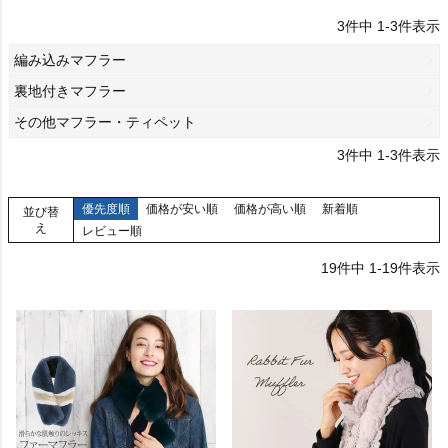
3
件中
1
-
3
件表示
編み込みマフラー
裏地付きマフラー
その他マフラー・ティペット
3
件中
1
-
3
件表示
優先度順
価格が安い順
価格が高い順
新着順
並び替
え
レビュー順
19
件中
1
-
19
件表示