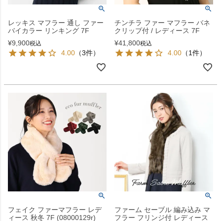
レッキス マフラー 通し ファー
チンチラ ファー マフラー バネ
バイカラー リンキング 7F
クリップ付 / レディース 7F
¥
9,900
¥
41,800
税込
税込
4.00
（3件）
4.00
（1件）
フェイク ファーマフラー レデ
ファーム セーブル 編み込み マ
ィース 秋冬 7F (08000129r)
フラー フリンジ付 レディース