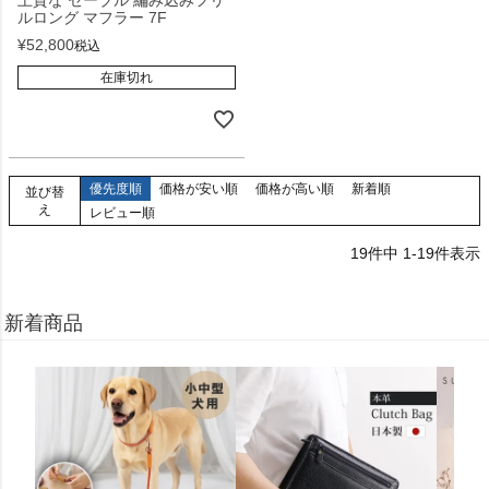
上質な セーブル 編み込みフリ
ルロング マフラー 7F
¥
52,800
税込
在庫切れ
優先度順
価格が安い順
価格が高い順
新着順
並び替
え
レビュー順
19
件中
1
-
19
件表示
新着商品