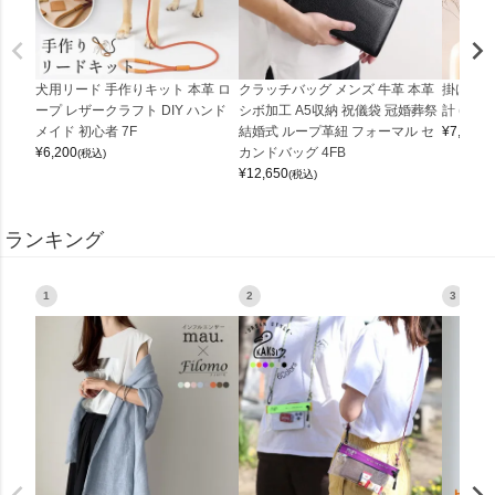
犬用リード 手作りキット 本革 ロ
クラッチバッグ メンズ 牛革 本革
掛け時計
ープ レザークラフト DIY ハンド
シボ加工 A5収納 祝儀袋 冠婚葬祭
計 (0900
メイド 初心者 7F
結婚式 ループ革紐 フォーマル セ
¥
7,150
(
¥
6,200
カンドバッグ 4FB
(税込)
¥
12,650
(税込)
ランキング
1
2
3