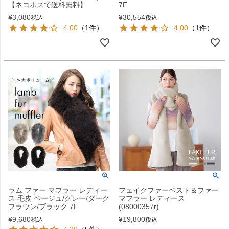
【ネコポスで送料無料】
7F
¥
3,080
¥
30,554
税込
税込
4.00
（1件）
4.00
（1件）
ラム ファー マフラー レディー
フェイクファーベスト＆ファー
ス 毛皮 ベージュ/グレー/ダーク
マフラー レディース
ブラウン/ブラック 7F
(08000357r)
¥
9,680
¥
19,800
税込
税込