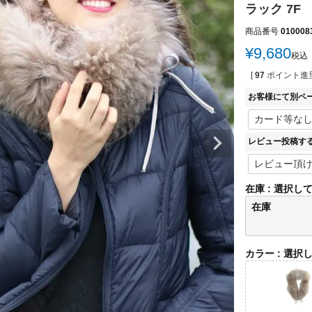
ラック 7F
商品番号
010008
¥
9,680
税込
[
97
ポイント進呈
お客様にて別ペ
レビュー投稿す
在庫
選択し
在庫
カラー
選択