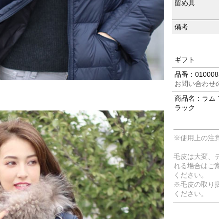
留め具
備考
ギフト
品番：010008
お問い合わせ
商品名：ラム 
ラック
※使用上の注
毛皮は大変、
れる場合はご
ください。
※毛皮の取り
ください。