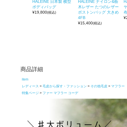
HALEINE 日本製 横型
HALEINE ナイロン&栃
H
ボディバッグ
木レザー たつのレザー
¥
19,800
ボストンバッグ 大きめ
布
(税込)
4FB
¥
¥
15,400
(税込)
商品詳細
item
レディース
毛皮から探す・ファッション
その他毛皮
マフラー
特集ページ
ファー マフラー コーデ