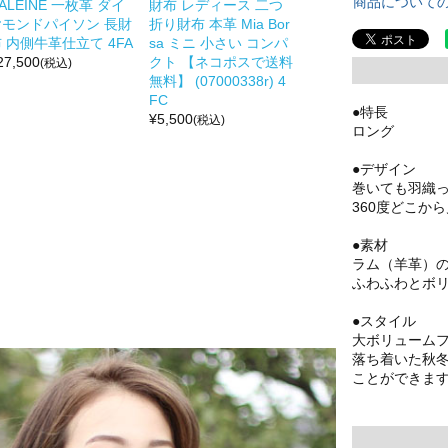
商品について
ALEINE 一枚革 ダイ
財布 レディース 二つ
ヤモンドパイソン 長財
折り財布 本革 Mia Bor
 内側牛革仕立て 4FA
sa ミニ 小さい コンパ
27,500
クト 【ネコポスで送料
(税込)
無料】 (07000338r) 4
FC
●特長
¥
5,500
(税込)
ロング
●デザイン
巻いても羽織
360度どこか
●素材
ラム（羊革）
ふわふわとボ
●スタイル
大ボリューム
落ち着いた秋
ことができま