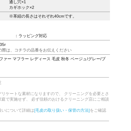
通し穴×1
カギホック×2
※革紐の長さはそれぞれ40cmです。
：ラッピング対応
35r
の際は、コチラの品番をお伝えください
ファー マフラー レディース 毛皮 秋冬 ベージュ/グレー/ブ
意
デリケートな素材になりますので、 クリーニングを必要とさ
家庭で実施せず、 必ず信頼のおけるクリーニング店にご相談
扱いについて詳細は
[毛皮の取り扱い・保管の方法]
をご確認