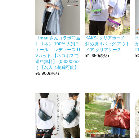
《mau.さんコラボ商品
KAKSI クリアポーチ
H
》リネン 100% 大判ス
斜め掛けバッグ アウト
か
トール レディース U
ドア クリアケース
F
Vカット 【ネコポスで
¥
1,650
¥
(税込)
送料無料】 (08000252
r) 【名入れ刺繍可能】
¥
5,900
(税込)