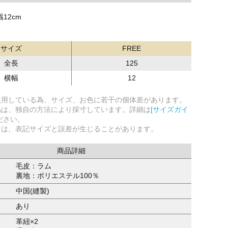
幅12cm
サイズ
FREE
全長
125
横幅
12
使用している為、サイズ、お色に若干の個体差があります。
品は、独自の方法により採寸しています。詳細は
[サイズガイ
ださい。
ては、表記サイズと誤差が生じることがあります。
商品詳細
毛皮：ラム
裏地：ポリエステル100％
中国(縫製)
あり
革紐×2