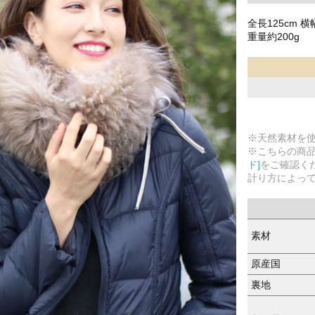
全長125cm 横
重量約200g
※天然素材を
※こちらの商
ド]
をご確認く
計り方によっ
素材
原産国
裏地