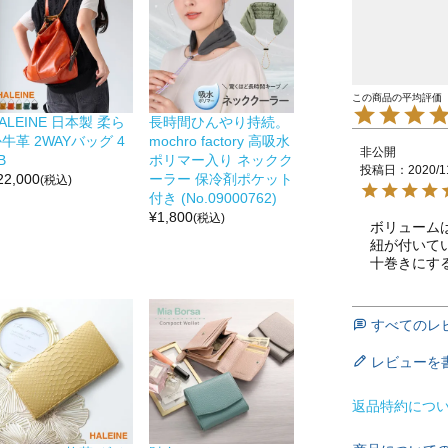
ALEINE 日本製 柔ら
長時間ひんやり持続。
牛革 2WAYバッグ 4
mochro factory 高吸水
非公開
B
ポリマー入り ネックク
投稿日
2020/1
22,000
ーラー 保冷剤ポケット
(税込)
付き (No.09000762)
¥
1,800
(税込)
ボリューム
紐が付いて
十巻きにす
すべてのレ
レビューを
返品特約につ