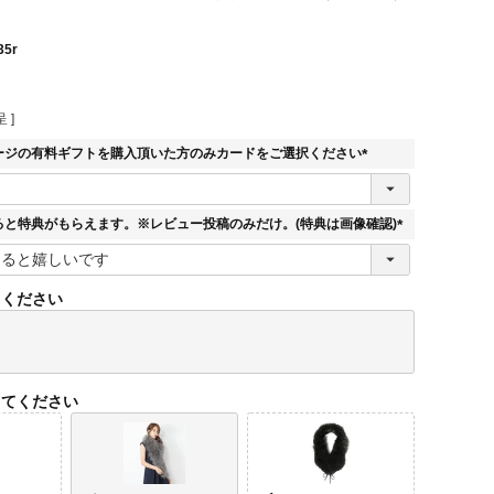
35r
 ]
ージの有料ギフトを購入頂いた方のみカードをご選択ください
(
必
須
ると特典がもらえます。※レビュー投稿のみだけ。(特典は画像確認)
)
(
必
須
てください
)
してください