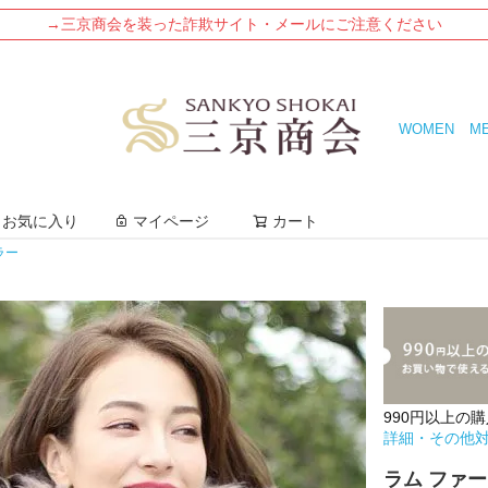
→三京商会を装った詐欺サイト・メールにご注意ください
WOMEN
M
検索
お気に入り
マイページ
カート
ラー
990円以上の
詳細・その他
ラム ファー