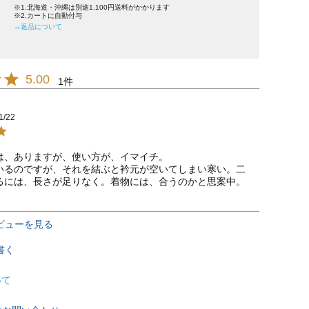
※1.北海道・沖縄は別途1,100円送料がかかります
※2.カートに自動付与
→返品について
5.00
1
1/22
は、ありますが、使い方が、イマイチ。

いるのですが、それを結ぶと衿元が空いてしまい寒い。二
るには、長さが足りなく。着物には、合うのかと思案中。
ビューを見る
書く
いて