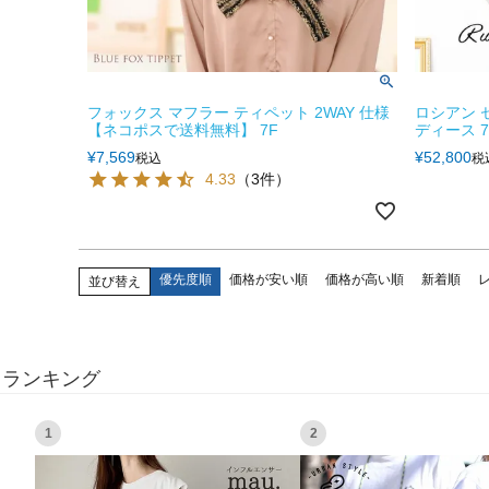
フォックス マフラー ティペット 2WAY 仕様
ロシアン 
【ネコポスで送料無料】 7F
ディース 7
¥
7,569
¥
52,800
税込
税
4.33
（3件）
優先度順
価格が安い順
価格が高い順
新着順
並び替え
ランキング
1
2