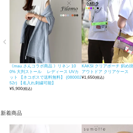
《mau.さんコラボ商品 》リネン 10
KAKSI クリアポーチ 斜め
0% 大判ストール レディース UVカ
アウトドア クリアケース
ット 【ネコポスで送料無料】 (080002
¥
1,650
(税込)
52r) 【名入れ刺繍可能】
¥
5,900
(税込)
新着商品