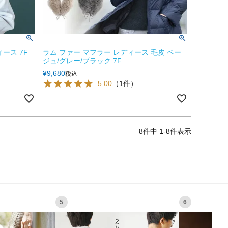
ース 7F
ラム ファー マフラー レディース 毛皮 ベー
ジュ/グレー/ブラック 7F
¥
9,680
税込
5.00
（1件）
8
件中
1
-
8
件表示
5
6