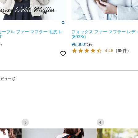
セーブル ファー マフラー 毛皮 レ
フォックス ファー マフラー レディ
F
(8033r)
¥
6,380
込
税込
4.46
（69件）
レビュー順
3
4