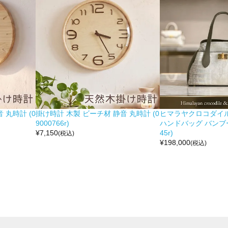
 丸時計 (0
掛け時計 木製 ビーチ材 静音 丸時計 (0
ヒマラヤクロコダイル 
9000766r)
ハンドバッグ バンブー留
¥
7,150
45r)
(税込)
¥
198,000
(税込)