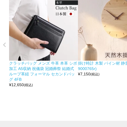
クラッチバッグ メンズ 牛革 本革 シボ
掛け時計 木製 パイン材 静音
加工 A5収納 祝儀袋 冠婚葬祭 結婚式
9000765r)
ループ革紐 フォーマル セカンドバッ
¥
7,150
(税込)
グ 4FB
¥
12,650
(税込)