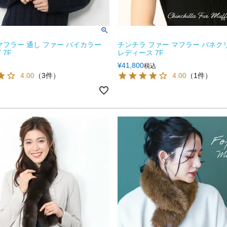
マフラー 通し ファー バイカラー
チンチラ ファー マフラー バネクリ
 7F
レディース 7F
¥
41,800
税込
4.00
（3件）
4.00
（1件）