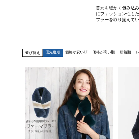
首元を暖かく包み込
にファッション性も
フラー
を取り揃えて
優先度順
価格が安い順
価格が高い順
新着順
並び替え