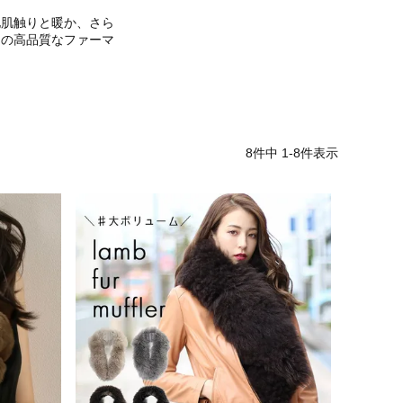
地肌触りと暖か、さら
はの高品質な
ファーマ
8
件中
1
-
8
件表示