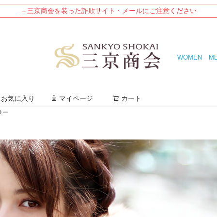
→三京商会を装った詐欺サイト・メールにご注意ください
WOMEN
M
検索
お気に入り
マイページ
カート
ラー