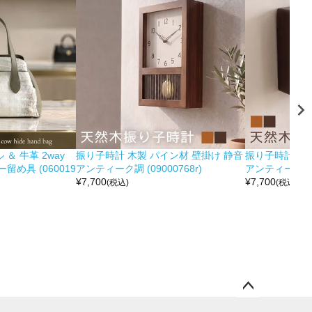
＆ 牛革 2way
振り子時計 木製 パイン材 壁掛け 静音
振り子時計 木製
め具 (060019
アンティーク調 (09000768r)
アンティーク調 (0
¥
7,700
¥
7,700
(税込)
(税込)
ペー