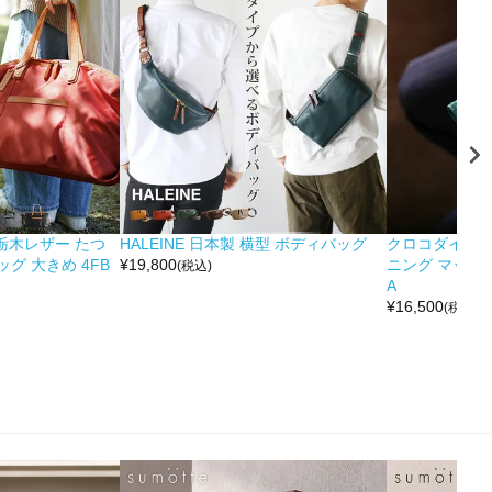
&栃木レザー たつ
HALEINE 日本製 横型 ボディバッグ
クロコダイル 
グ 大きめ 4FB
¥
19,800
ニング マット 
(税込)
A
¥
16,500
(税込)