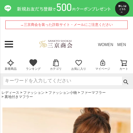
ペー
ジト
ップ
へ
→三京商会を装った詐欺サイト・メールにご注意ください
WOMEN
MEN
新着商品
ランキング
カテゴリ
お気に入り
マイページ
カート
レディース
ファッション
ファッション小物
ファーマフラー
裏地付きマフラー