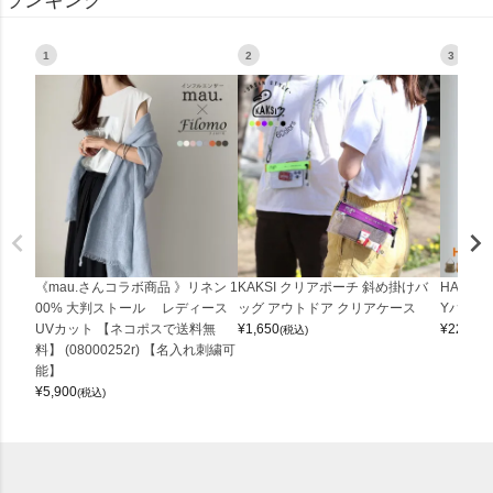
1
2
3
《mau.さんコラボ商品 》リネン 1
KAKSI クリアポーチ 斜め掛けバ
HALEI
00% 大判ストール レディース
ッグ アウトドア クリアケース
Yバッグ 
UVカット 【ネコポスで送料無
¥
1,650
¥
22,000
(税込)
料】 (08000252r) 【名入れ刺繍可
能】
¥
5,900
(税込)