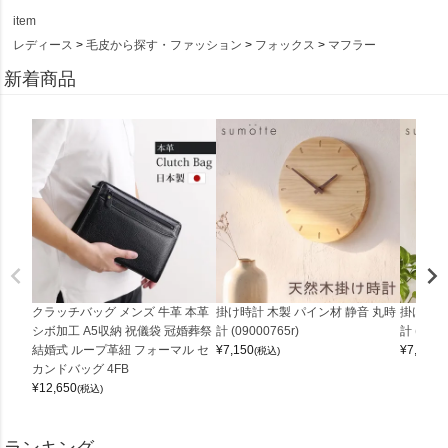
item
レディース
毛皮から探す・ファッション
フォックス
マフラー
新着商品
クラッチバッグ メンズ 牛革 本革
掛け時計 木製 パイン材 静音 丸時
掛け時計
シボ加工 A5収納 祝儀袋 冠婚葬祭
計 (09000765r)
計 (0900
結婚式 ループ革紐 フォーマル セ
¥
7,150
¥
7,150
(税込)
(
カンドバッグ 4FB
¥
12,650
(税込)
ランキング