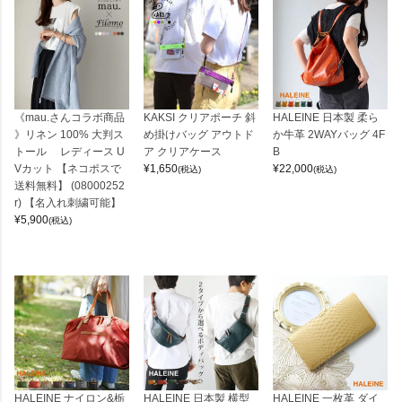
《mau.さんコラボ商品
KAKSI クリアポーチ 斜
HALEINE 日本製 柔ら
》リネン 100% 大判ス
め掛けバッグ アウトド
か牛革 2WAYバッグ 4F
トール レディース U
ア クリアケース
B
Vカット 【ネコポスで
¥
1,650
¥
22,000
(税込)
(税込)
送料無料】 (08000252
r) 【名入れ刺繍可能】
¥
5,900
(税込)
HALEINE ナイロン&栃
HALEINE 日本製 横型
HALEINE 一枚革 ダイ