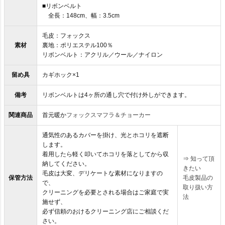
■リボンベルト
全長：148cm、幅：3.5cm
毛皮：フォックス
素材
裏地：ポリエステル100％
リボンベルト：アクリル／ウール／ナイロン
留め具
カギホック×1
備考
リボンベルトは4ヶ所の通し穴で付け外しができます。
関連商品
首元暖か
フォックスマフラ＆チョーカー
通気性のあるカバーを掛け、光とホコリを遮断
します。
着用したら軽く叩いてホコリを落としてから収
⇒
知って頂
納してください。
きたい
毛皮は大変、デリケートな素材になりますの
保管方法
毛皮製品の
で、
取り扱い方
クリーニングを必要とされる場合はご家庭で実
法
施せず、
必ず信頼のおけるクリーニング店にご相談くだ
さい。