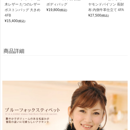
木レザー たつのレザー
ボディバッグ
ヤモンドパイソン 長財
ボストンバッグ 大きめ
¥
19,800
布 内側牛革仕立て 4FA
(税込)
4FB
¥
27,500
(税込)
¥
15,400
(税込)
商品詳細