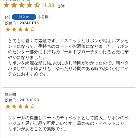
4.33
3
4
非公開
購入者
投稿日
2024/01/16
とても可愛くて素敵です。エスニックなリボンが程よいアクセ
ントになって、手持ちのコートがお洒落になりました。リボン
のセンター部分に手持ちのゴールドブローチをつけると更に華
やかになりました。

リボンを綺麗な形に結ぶのに少し時間がかかったので、朝バタ
バタしている時よりも、ゆったり時間のある時のお出かけアイ
テムにおすすめです。
非公開
投稿日
2017/10/28
グレー系の襟無しコートのティペットとして購入。リボンのベ
ージュと黒が上品で可愛いいです。黒のみのティペットより、
リボンがあることで素敵です。