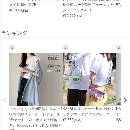
メイド 初心者 7F
結婚式 ループ革紐 フォーマル セ
¥
7,150
(
¥
6,200
カンドバッグ 4FB
(税込)
¥
12,650
(税込)
ランキング
1
2
3
《mau.さんコラボ商品 》リネン 1
KAKSI クリアポーチ 斜め掛けバ
HALEI
00% 大判ストール レディース
ッグ アウトドア クリアケース
Yバッグ 
UVカット 【ネコポスで送料無
¥
1,650
¥
22,000
(税込)
料】 (08000252r) 【名入れ刺繍可