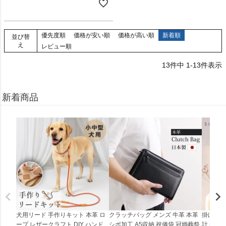
優先度順
価格が安い順
価格が高い順
新着順
並び替
え
レビュー順
13
件中
1
-
13
件表示
新着商品
犬用リード 手作りキット 本革 ロ
クラッチバッグ メンズ 牛革 本革
掛け時計
ープ レザークラフト DIY ハンド
シボ加工 A5収納 祝儀袋 冠婚葬祭
計 (0900