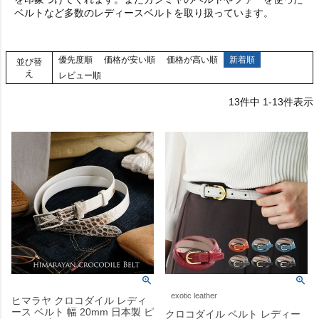
ベルトなど多数のレディースベルトを取り扱っています。
優先度順
価格が安い順
価格が高い順
新着順
並び替
え
レビュー順
13
件中
1
-
13
件表示
exotic leather
ヒマラヤ クロコダイル レディ
ース ベルト 幅 20mm 日本製 ピ
クロコダイル ベルト レディー