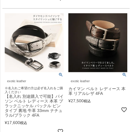
exotic leather
exotic leather
※名入れご希望の方は必ず名入れをご購
カイマン ベルト レディース 本
入ください
革 リアルレザ 4FA
【名入れ 別途購入で可能】パイ
¥
27,500
ソン ベルト レディース 本革 ブ
税込
ラックニッケル バックル ピン
タイプ 裏地 牛革 33mm ナチュ
ラル/ブラック 4FA
¥
17,600
税込