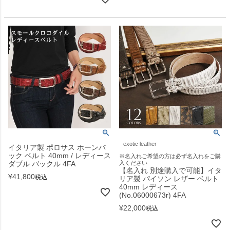
exotic leather
イタリア製 ポロサス ホーンバ
ック ベルト 40mm / レディース
※名入れご希望の方は必ず名入れをご購
ダブル バックル 4FA
入ください
【名入れ 別途購入で可能】イタ
¥
41,800
税込
リア製 パイソン レザー ベルト
40mm レディース
(No.06000673r) 4FA
¥
22,000
税込