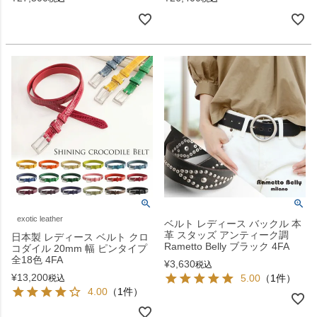
exotic leather
ベルト レディース バックル 本
革 スタッズ アンティーク調
日本製 レディース ベルト クロ
Rametto Belly ブラック 4FA
コダイル 20mm 幅 ピンタイプ
全18色 4FA
¥
3,630
税込
¥
13,200
5.00
（1件）
税込
4.00
（1件）