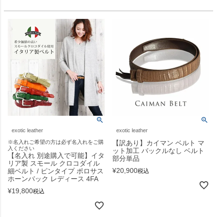
exotic leather
exotic leather
※名入れご希望の方は必ず名入れをご購
【訳あり】カイマン ベルト マ
入ください
ット加工 バックルなし ベルト
【名入れ 別途購入で可能】イタ
部分単品
リア製 スモール クロコダイル
¥
20,900
細ベルト / ピンタイプ ポロサス
税込
ホーンバック レディース 4FA
¥
19,800
税込