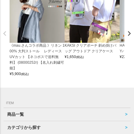
《mau.さんコラボ商品 》リネン 1
KAKSI クリアポーチ 斜め掛けバ
HALEI
00% 大判ストール レディース
ッグ アウトドア クリアケース
Yバッグ 
UVカット 【ネコポスで送料無
¥
1,650
¥
22,000
(税込)
料】 (08000252r) 【名入れ刺繍可
能】
¥
5,900
(税込)
ITEM
商品一覧
カテゴリから探す