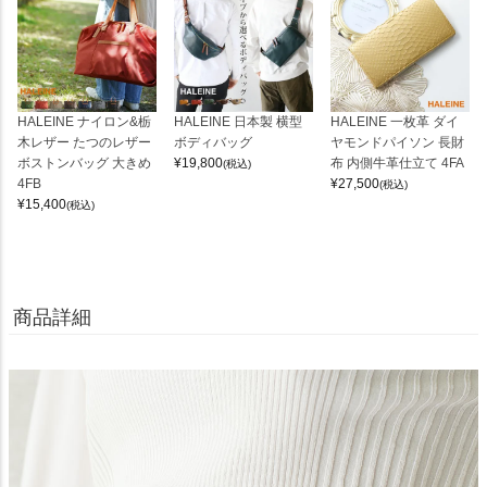
HALEINE ナイロン&栃
HALEINE 日本製 横型
HALEINE 一枚革 ダイ
木レザー たつのレザー
ボディバッグ
ヤモンドパイソン 長財
ボストンバッグ 大きめ
¥
19,800
布 内側牛革仕立て 4FA
(税込)
4FB
¥
27,500
(税込)
¥
15,400
(税込)
商品詳細