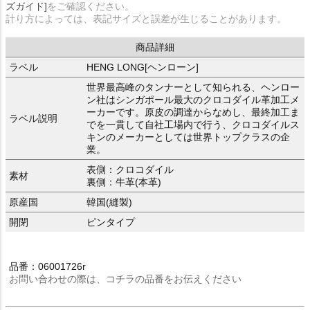
ズガイド]
をご確認ください。
計り方によっては、表記サイズと誤差が生じることがあります。
商品詳細
ラベル
HENG LONG[ヘンローン]
世界最高峰のタンナーとして知られる、ヘンロー
ン社はシンガポール最大のクロコダイル革加工メ
ーカーです。原皮の調達からなめし、最終加工ま
ラベル説明
でを一貫して自社工場内で行う、クロコダイルス
キンのメーカーとしては世界トップクラスの企
業。
表側：クロコダイル
素材
裏側：牛革(本革)
原産国
韓国(縫製)
開閉
ピンタイプ
品番：06001726r
お問い合わせの際は、コチラの品番をお伝えください