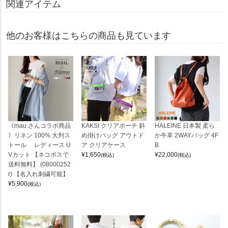
関連アイテム
他のお客様はこちらの商品も見ています
《mau.さんコラボ商品
KAKSI クリアポーチ 斜
HALEINE 日本製 柔ら
》リネン 100% 大判ス
め掛けバッグ アウトド
か牛革 2WAYバッグ 4F
トール レディース U
ア クリアケース
B
Vカット 【ネコポスで
¥
1,650
¥
22,000
(税込)
(税込)
送料無料】 (08000252
r) 【名入れ刺繍可能】
¥
5,900
(税込)