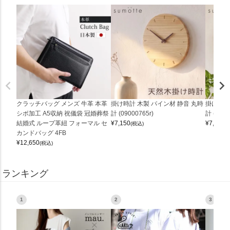
クラッチバッグ メンズ 牛革 本革
掛け時計 木製 パイン材 静音 丸時
掛け時計
シボ加工 A5収納 祝儀袋 冠婚葬祭
計 (09000765r)
計 (0900
結婚式 ループ革紐 フォーマル セ
¥
7,150
¥
7,150
(税込)
(
カンドバッグ 4FB
¥
12,650
(税込)
ランキング
1
2
3