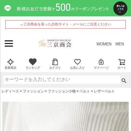
ペー
ジト
ップ
へ
→三京商会を装った詐欺サイト・メールにご注意ください
WOMEN
MEN
新着商品
ランキング
カテゴリ
お気に入り
マイページ
カート
レディース
ファッション
ファッション小物
ベルト
レザーベルト