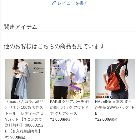
レビューを書く
関連アイテム
他のお客様はこちらの商品も見ています
《mau.さんコラボ商品
KAKSI クリアポーチ 斜
HALEINE 日本製 柔ら
》リネン 100% 大判ス
め掛けバッグ アウトド
か牛革 2WAYバッグ 4F
トール レディース U
ア クリアケース
B
Vカット 【ネコポスで
¥
1,650
¥
22,000
(税込)
(税込)
送料無料】 (08000252
r) 【名入れ刺繍可能】
¥
5,900
(税込)