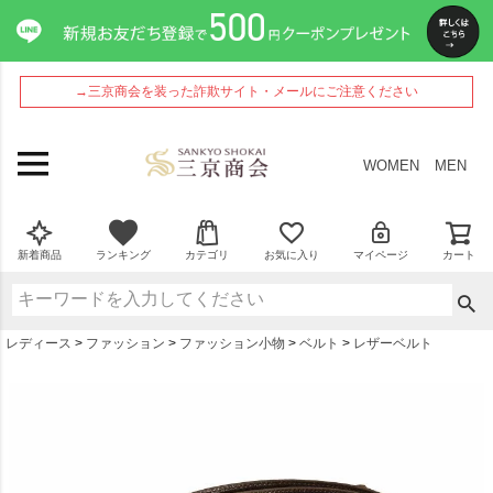
ペー
ジト
ップ
へ
→三京商会を装った詐欺サイト・メールにご注意ください
WOMEN
MEN
新着商品
ランキング
カテゴリ
お気に入り
マイページ
カート
レディース
ファッション
ファッション小物
ベルト
レザーベルト