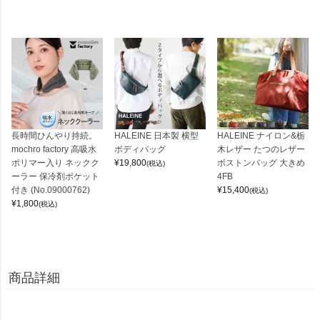
長時間ひんやり持続。
HALEINE 日本製 横型
HALEINE ナイロン&栃
mochro factory 高吸水
ボディバッグ
木レザー たつのレザー
ポリマー入り ネックク
¥
19,800
ボストンバッグ 大きめ
(税込)
ーラー 保冷剤ポケット
4FB
付き (No.09000762)
¥
15,400
(税込)
¥
1,800
(税込)
商品詳細