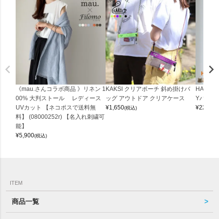
《mau.さんコラボ商品 》リネン 1
KAKSI クリアポーチ 斜め掛けバ
HALEI
00% 大判ストール レディース
ッグ アウトドア クリアケース
Yバッグ 
UVカット 【ネコポスで送料無
¥
1,650
¥
22,000
(税込)
料】 (08000252r) 【名入れ刺繍可
能】
¥
5,900
(税込)
ITEM
商品一覧