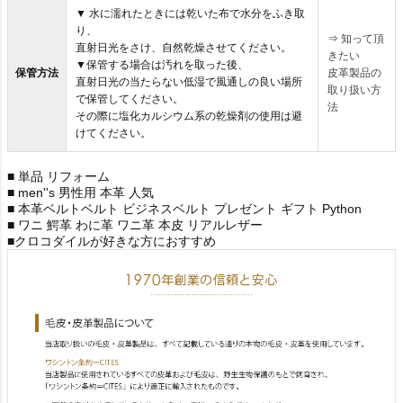
▼ 水に濡れたときには乾いた布で水分をふき取
り、
⇒
知って頂
直射日光をさけ、自然乾燥させてください。
きたい
▼保管する場合は汚れを取った後、
保管方法
皮革製品の
直射日光の当たらない低湿で風通しの良い場所
取り扱い方
で保管してください。
法
その際に塩化カルシウム系の乾燥剤の使用は避
けてください。
■ 単品 リフォーム
■ men''s 男性用 本革 人気
■ 本革ベルトベルト ビジネスベルト プレゼント ギフト Python
■ ワニ 鰐革 わに革 ワニ革 本皮 リアルレザー
■クロコダイルが好きな方におすすめ