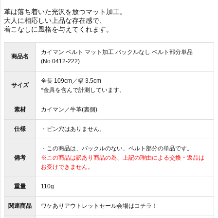
革は落ち着いた光沢を放つマット加工。
大人に相応しい上品な存在感で、
着こなしに風格を与えてくれます。
カイマン ベルト マット加工 バックルなし ベルト部分単品
商品名
(No.0412-222)
全長 109cm／幅 3.5cm
サイズ
*金具を含んで計測しています。
素材
カイマン／牛革(裏側)
仕様
・ピン穴はありません。
・この商品は、バックルのない、ベルト部分の単品です。
備考
※この商品は訳あり商品の為、上記の理由による交換・返品は
お受けできません。
重量
110g
関連商品
ワケありアウトレットセール会場は
コチラ！