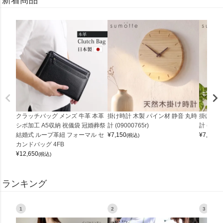
クラッチバッグ メンズ 牛革 本革
掛け時計 木製 パイン材 静音 丸時
掛け時計
シボ加工 A5収納 祝儀袋 冠婚葬祭
計 (09000765r)
計 (0900
結婚式 ループ革紐 フォーマル セ
¥
7,150
¥
7,150
(税込)
(
カンドバッグ 4FB
¥
12,650
(税込)
ランキング
1
2
3