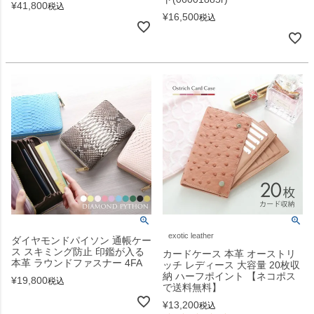
¥
41,800
税込
¥
16,500
税込
exotic leather
ダイヤモンドパイソン 通帳ケー
ス スキミング防止 印鑑が入る
カードケース 本革 オーストリ
本革 ラウンドファスナー 4FA
ッチ レディース 大容量 20枚収
納 ハーフポイント 【ネコポス
¥
19,800
税込
で送料無料】
¥
13,200
税込