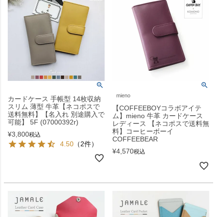
mieno
カードケース 手帳型 14枚収納
スリム 薄型 牛革【ネコポスで
【COFFEEBOYコラボアイテ
送料無料】【名入れ 別途購入で
ム】mieno 牛革 カードケース
可能】 5F (07000392r)
レディース 【ネコポスで送料無
料】コーヒーボーイ
¥
3,800
税込
COFFEEBEAR
4.50
（2件）
¥
4,570
税込