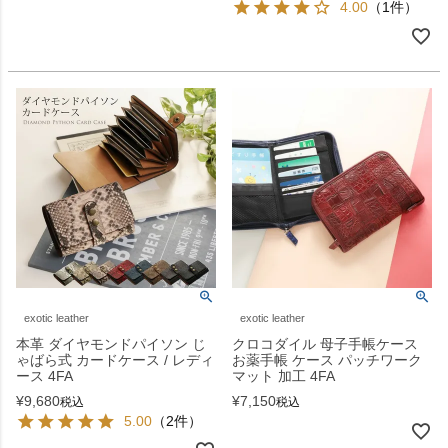
4.00
（1件）
exotic leather
exotic leather
本革 ダイヤモンドパイソン じ
クロコダイル 母子手帳ケース
ゃばら式 カードケース / レディ
お薬手帳 ケース パッチワーク
ース 4FA
マット 加工 4FA
¥
9,680
¥
7,150
税込
税込
5.00
（2件）