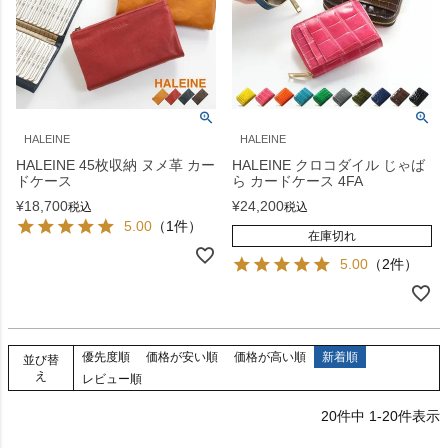
HALEINE
HALEINE
HALEINE 45枚収納 ヌメ革 カー
HALEINE クロコダイル じゃば
ドケース
ら カードケース 4FA
¥
18,700
¥
24,200
税込
税込
5.00
（1件）
在庫切れ
5.00
（2件）
優先度順
価格が安い順
価格が高い順
新着順
並び替
え
レビュー順
20
件中
1
-
20
件表示