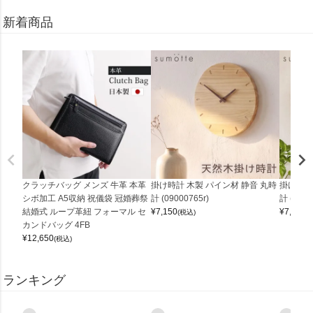
新着商品
クラッチバッグ メンズ 牛革 本革
掛け時計 木製 パイン材 静音 丸時
掛け時計
シボ加工 A5収納 祝儀袋 冠婚葬祭
計 (09000765r)
計 (0900
結婚式 ループ革紐 フォーマル セ
¥
7,150
¥
7,150
(税込)
(
カンドバッグ 4FB
¥
12,650
(税込)
ランキング