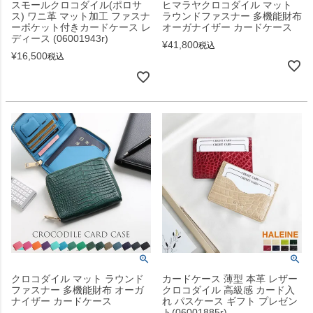
スモールクロコダイル(ポロサ
ヒマラヤクロコダイル マット
ス) ワニ革 マット加工 ファスナ
ラウンドファスナー 多機能財布
ーポケット付きカードケース レ
オーガナイザー カードケース
ディース (06001943r)
¥
41,800
税込
¥
16,500
税込
クロコダイル マット ラウンド
カードケース 薄型 本革 レザー
ファスナー 多機能財布 オーガ
クロコダイル 高級感 カード入
ナイザー カードケース
れ パスケース ギフト プレゼン
ト(06001885r)