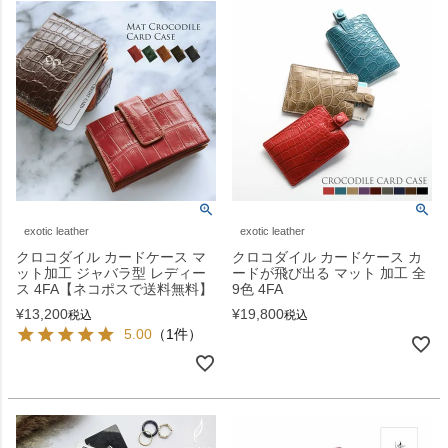
exotic leather
exotic leather
クロコダイル カードケース マ
クロコダイル カードケース カ
ット加工 ジャバラ型 レディー
ードが飛び出る マット 加工 全
ス 4FA【ネコポスで送料無料】
9色 4FA
¥
13,200
¥
19,800
税込
税込
5.00
（1件）