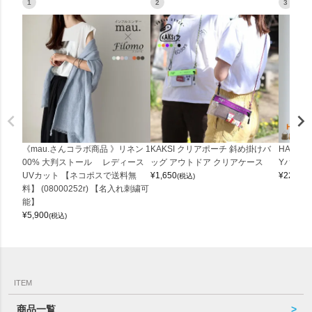
1
2
3
《mau.さんコラボ商品 》リネン 1
KAKSI クリアポーチ 斜め掛けバ
HALEI
00% 大判ストール レディース
ッグ アウトドア クリアケース
Yバッグ 
UVカット 【ネコポスで送料無
¥
1,650
¥
22,000
(税込)
料】 (08000252r) 【名入れ刺繍可
能】
¥
5,900
(税込)
ITEM
商品一覧