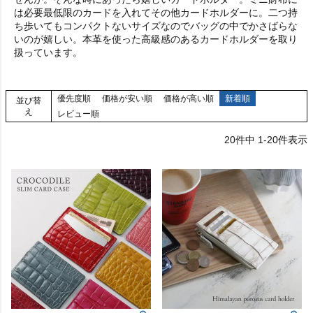
は必要最低限のカードを入れてその他カードホルダーに。二つ持
ち歩いてもコンパクトないサイズなのでバッグの中でかさばらな
いのが嬉しい。本革を使った高級感のあるカードホルダーを取り
扱っています。
優先度順
価格が安い順
価格が高い順
新着順
並び替
え
レビュー順
20
件中
1
-
20
件表示