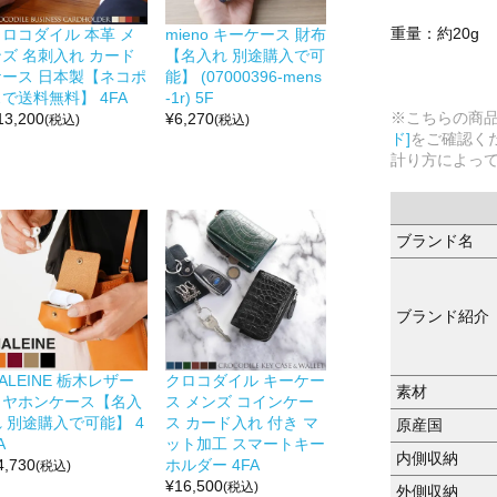
重量：約20g
クロコダイル 本革 メ
mieno キーケース 財布
ンズ 名刺入れ カード
【名入れ 別途購入で可
ケース 日本製【ネコポ
能】 (07000396-mens
で送料無料】 4FA
-1r) 5F
※こちらの商
13,200
¥
6,270
(税込)
(税込)
ド]
をご確認く
計り方によっ
ブランド名
ブランド紹介
ALEINE 栃木レザー
クロコダイル キーケー
素材
イヤホンケース【名入
ス メンズ コインケー
 別途購入で可能】 4
ス カード入れ 付き マ
原産国
A
ット加工 スマートキー
内側収納
4,730
ホルダー 4FA
(税込)
¥
16,500
(税込)
外側収納