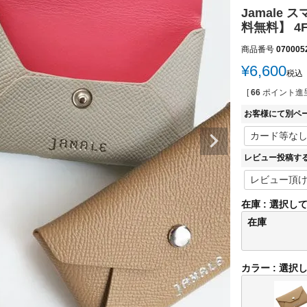
Jamale
料無料】 4
商品番号
070005
¥
6,600
税込
[
66
ポイント進呈
お客様にて別ペ
レビュー投稿す
在庫
選択し
在庫
カラー
選択