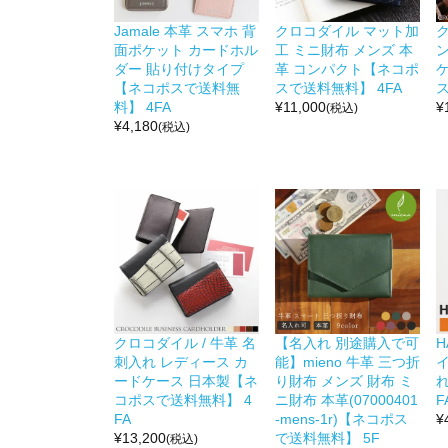
Jamale 本革 スマホ 背
クロコダイル マット加
面ポケット カードホル
工 ミニ財布 メンズ 本
ダー 貼り付けタイプ
革 コンパクト【ネコポ
【ネコポスで送料無
スで送料無料】 4FA
ス
料】 4FA
¥
11,000
¥
(税込)
¥
4,180
(税込)
クロコダイル / 牛革 名
【名入れ 別途購入で可
H
刺入れ レディース カ
能】mieno 牛革 三つ折
ードケース 日本製【ネ
り財布 メンズ 財布 ミ
れ
コポスで送料無料】 4
ニ財布 本革(07000401
F
FA
-mens-1r)【ネコポス
¥
¥
13,200
で送料無料】 5F
(税込)