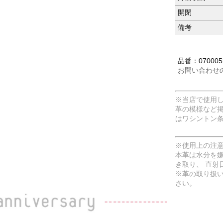
開閉
備考
品番：070005
お問い合わせ
※当店で使用
革の模様など
はワシントン
※使用上の注
本革は水分を
き取り、 直射
※革の取り扱
さい。