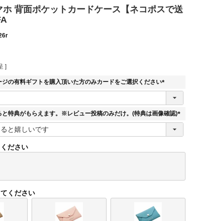
 スマホ 背面ポケットカードケース【ネコポスで送
FA
26r
 ]
ージの有料ギフトを購入頂いた方のみカードをご選択ください
(
必
須
ると特典がもらえます。※レビュー投稿のみだけ。(特典は画像確認)
)
(
必
須
てください
)
してください