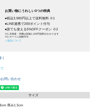
お買い物にうれしい3つの特典
●税込3,980円以上で送料無料 ※1
●LINE連携で200ポイント付与
●誰でも使える5%OFFクーポン ※2
※1.北海道・沖縄は別途1,100円送料がかかります
※2.カートに自動付与
→返品について
書く
いて
のお問い合わせ
サイズ
6cm 厚み1.5cm