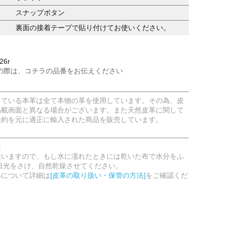
スナップボタン
裏面の接着テープで貼り付けてお使いください。
26r
の際は、コチラの品番をお伝えください
している本革は全て本物の革を使用しています。その為、皮
掲載画面と異なる場合がございます。また天然皮革に関して
条約を元に適正に輸入された商品を販売しています。
意
嫌いますので、もし水に濡れたときには乾いた布で水分をふ
日光をさけ、自然乾燥させてください。
いについて詳細は
[皮革の取り扱い・保管の方法]
をご確認くだ