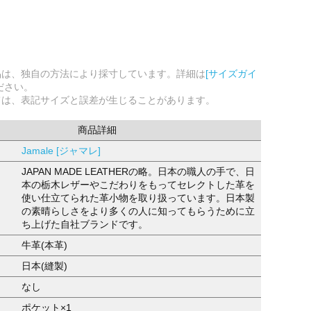
品は、独自の方法により採寸しています。詳細は
[サイズガイ
ださい。
ては、表記サイズと誤差が生じることがあります。
商品詳細
Jamale [ジャマレ]
JAPAN MADE LEATHERの略。日本の職人の手で、日
本の栃木レザーやこだわりをもってセレクトした革を
使い仕立てられた革小物を取り扱っています。日本製
の素晴らしさをより多くの人に知ってもらうために立
ち上げた自社ブランドです。
牛革(本革)
日本(縫製)
なし
ポケット×1