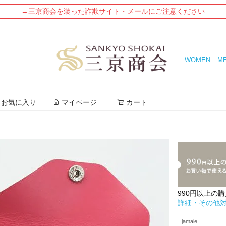
→三京商会を装った詐欺サイト・メールにご注意ください
WOMEN
M
検索
お気に入り
マイページ
カート
990円以上の
詳細・その他
jamale