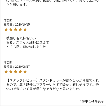
に頂いたストールも良い色合いで暖かかいです。買ってよかっ
たと思います。
非公開
投稿日
2020/10/15
手触りも気持ちいい

着るとスラッと細身に見えて

とても良い買い物しました
非公開
投稿日
2020/08/27
【スタッフレビュー】スタンドカラーが首をしっかり覆てくれ
るので、真冬以外はマフラーいらずで暖かく着れそうです。軽
いので来ていて肩が凝らなそうだなと思いました。
4
件中
1
-
4
件表示