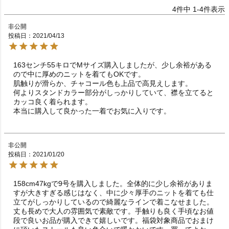
4
件中
1
-
4
件表示
非公開
投稿日
2021/04/13
163センチ55キロでMサイズ購入しましたが、少し余裕がある
ので中に厚めのニットを着てもOKです。

肌触りが滑らか、チャコール色も上品で高見えします。

何よりスタンドカラー部分がしっかりしていて、襟を立てると
カッコ良く着られます。

本当に購入して良かった一着でお気に入りです。
非公開
投稿日
2021/01/20
158cm47kgで9号を購入しました。全体的に少し余裕がありま
すが大きすぎる感じはなく、中に少々厚手のニットを着ても仕
立てがしっかりしているので綺麗なラインで着こなせました。
丈も長めで大人の雰囲気で素敵です。手触りも良く手頃なお値
段で良いお品が購入できて嬉しいです。福袋対象商品でおまけ