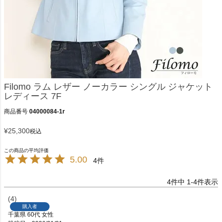
Filomo ラム レザー ノーカラー シングル ジャケット
レディース 7F
商品番号
04000084-1r
¥
25,300
税込
5.00
4
4
件中
1
-
4
件表示
4
購入者
千葉県
60代
女性