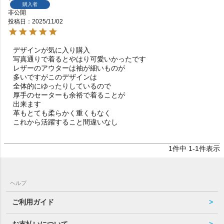
購入者
非公開
投稿日
2025/11/02
デザインが気に入り購入

写真通りで着るとやはり可愛いかったです

レザーのアウターは袖が細いものが

多いですがこのデザインは

全体的にゆったりしているので

厚手のセーターも余裕で着ることが

出来ます

革もとても柔らかく重くもなく

これから活躍すること間違いなし
1
件中
1
-
1
件表示
ヘルプ
ご利用ガイド