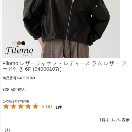
Filomo レザージャケット レディース ラム レザー フ
ード付き 6F (04000107r)
商品番号
04000107r
¥
38,500
税込
5.00
1
1
件中
1
-
1
件表示
1