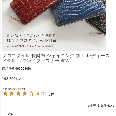
クロコダイル 長財布 シャイニング 加工 レディース
メタル ラウンドファスナー 4FA
商品番号
06000346r
¥
63,800
税込
4.20
5
5
件中
1
-
5
件表示
非公開