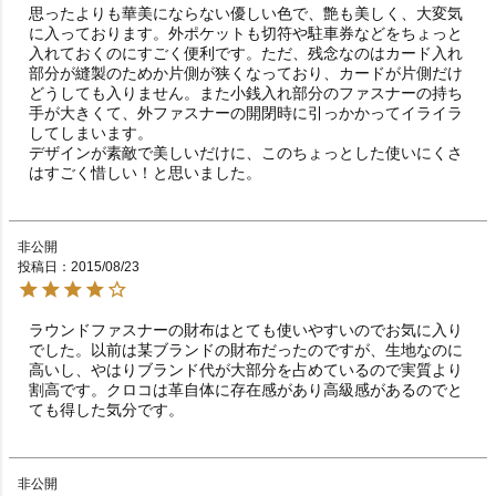
思ったよりも華美にならない優しい色で、艶も美しく、大変気
に入っております。外ポケットも切符や駐車券などをちょっと
入れておくのにすごく便利です。ただ、残念なのはカード入れ
部分が縫製のためか片側が狭くなっており、カードが片側だけ
どうしても入りません。また小銭入れ部分のファスナーの持ち
手が大きくて、外ファスナーの開閉時に引っかかってイライラ
してしまいます。

デザインが素敵で美しいだけに、このちょっとした使いにくさ
はすごく惜しい！と思いました。
非公開
投稿日
2015/08/23
ラウンドファスナーの財布はとても使いやすいのでお気に入り
でした。以前は某ブランドの財布だったのですが、生地なのに
高いし、やはりブランド代が大部分を占めているので実質より
割高です。クロコは革自体に存在感があり高級感があるのでと
ても得した気分です。
非公開