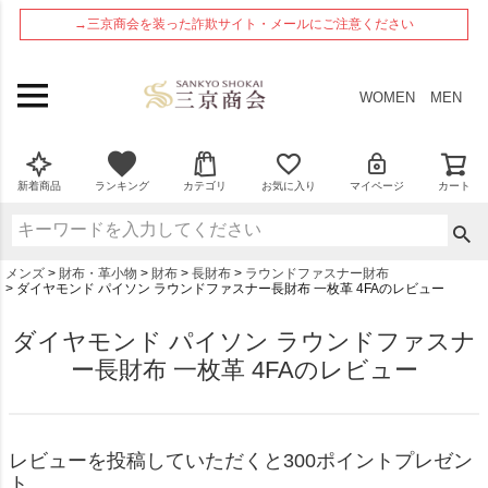
ペー
→三京商会を装った詐欺サイト・メールにご注意ください
ジト
ップ
へ
WOMEN
MEN
新着商品
ランキング
カテゴリ
お気に入り
マイページ
カート
メンズ
財布・革小物
財布
長財布
ラウンドファスナー財布
ダイヤモンド パイソン ラウンドファスナー長財布 一枚革 4FAのレビュー
ダイヤモンド パイソン ラウンドファスナ
ー長財布 一枚革 4FAのレビュー
レビューを投稿していただくと300ポイントプレゼン
ト