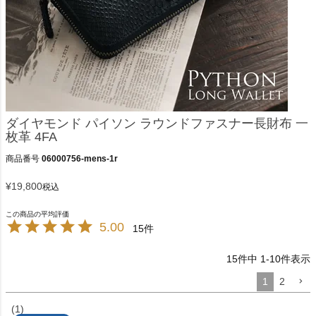
ダイヤモンド パイソン ラウンドファスナー長財布 一
枚革 4FA
商品番号
06000756-mens-1r
¥
19,800
税込
5.00
15
15
件中
1
-
10
件表示
1
2
1