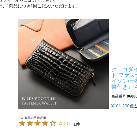
ロフィールをご記入ください。
は、1商品につき1回ご記入いただけます。
クロコダイ
ド ファス
イソン/一
書付き』 4
商品番号
0600
¥
101,200
税込
4.00
1