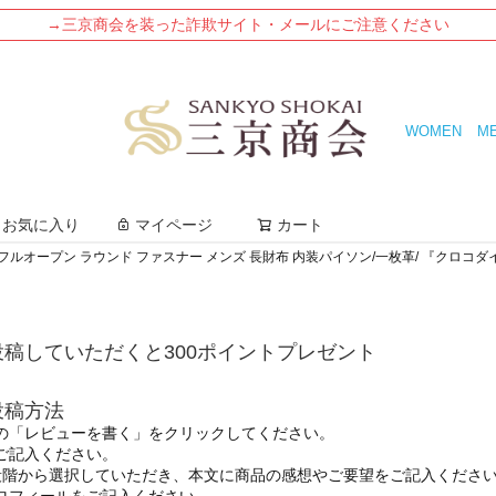
→三京商会を装った詐欺サイト・メールにご注意ください
WOMEN
M
検索
お気に入り
マイページ
カート
フルオープン ラウンド ファスナー メンズ 長財布 内装パイソン/一枚革/ 『クロコダ
稿していただくと300ポイントプレゼント
投稿方法
の「レビューを書く」をクリックしてください。
ご記入ください。
段階から選択していただき、本文に商品の感想やご要望をご記入くださ