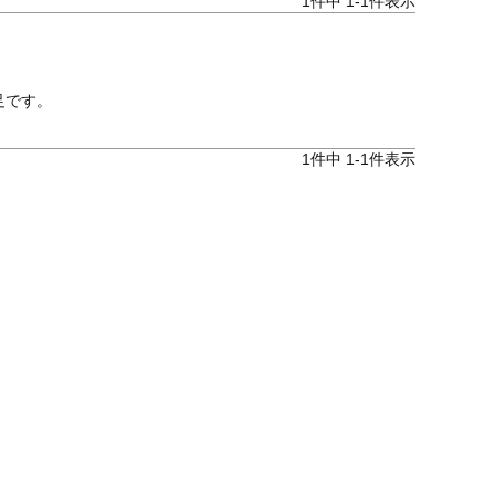
1
件中
1
-
1
件表示
足です。
1
件中
1
-
1
件表示