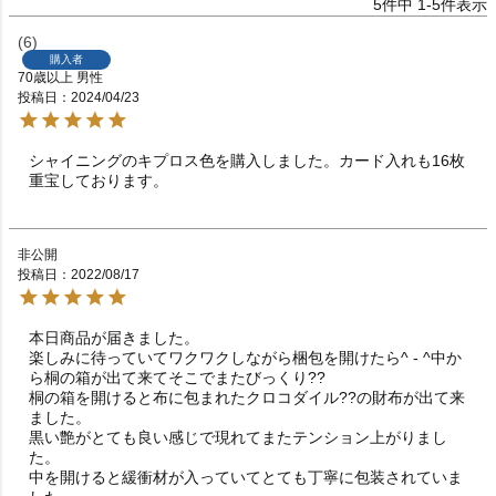
5
件中
1
-
5
件表示
6
購入者
70歳以上
男性
投稿日
2024/04/23
シャイニングのキプロス色を購入しました。カード入れも16枚
重宝しております。
非公開
投稿日
2022/08/17
本日商品が届きました。

楽しみに待っていてワクワクしながら梱包を開けたら^ - ^中か
ら桐の箱が出て来てそこでまたびっくり??

桐の箱を開けると布に包まれたクロコダイル??の財布が出て来
ました。

黒い艶がとても良い感じで現れてまたテンション上がりまし
た。

中を開けると緩衝材が入っていてとても丁寧に包装されていま