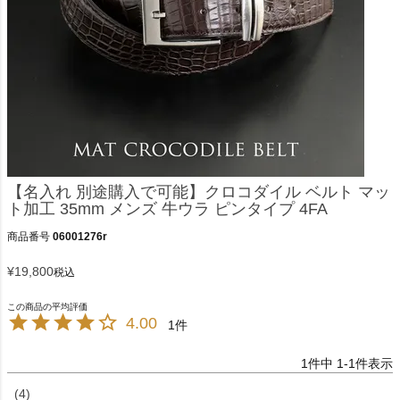
【名入れ 別途購入で可能】クロコダイル ベルト マッ
ト加工 35mm メンズ 牛ウラ ピンタイプ 4FA
商品番号
06001276r
¥
19,800
税込
4.00
1
1
件中
1
-
1
件表示
4