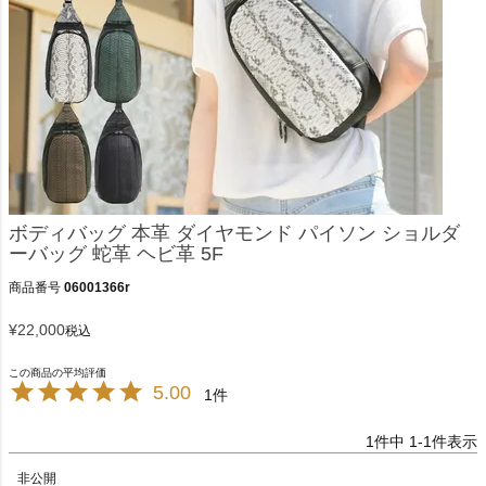
ボディバッグ 本革 ダイヤモンド パイソン ショルダ
ーバッグ 蛇革 ヘビ革 5F
商品番号
06001366r
¥
22,000
税込
5.00
1
1
件中
1
-
1
件表示
非公開