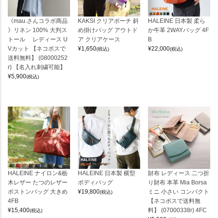
《mau.さんコラボ商品
KAKSI クリアポーチ 斜
HALEINE 日本製 柔ら
》リネン 100% 大判ス
め掛けバッグ アウトド
か牛革 2WAYバッグ 4F
トール レディース U
ア クリアケース
B
Vカット 【ネコポスで
¥
1,650
¥
22,000
(税込)
(税込)
送料無料】 (08000252
r) 【名入れ刺繍可能】
¥
5,900
(税込)
HALEINE ナイロン&栃
HALEINE 日本製 横型
財布 レディース 二つ折
木レザー たつのレザー
ボディバッグ
り財布 本革 Mia Borsa
ボストンバッグ 大きめ
¥
19,800
ミニ 小さい コンパクト
(税込)
4FB
【ネコポスで送料無
¥
15,400
料】 (07000338r) 4FC
(税込)