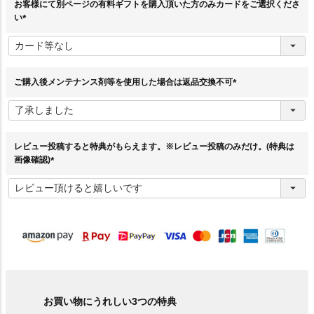
お客様にて別ページの有料ギフトを購入頂いた方のみカードをご選択くださ
い
(
必
須
)
ご購入後メンテナンス剤等を使用した場合は返品交換不可
(
必
須
)
レビュー投稿すると特典がもらえます。※レビュー投稿のみだけ。(特典は
画像確認)
(
必
須
)
お買い物にうれしい3つの特典