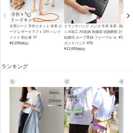
犬用リード 手作りキット 本革 ロ
クラッチバッグ メンズ 牛革 本革
掛け時計
ープ レザークラフト DIY ハンド
シボ加工 A5収納 祝儀袋 冠婚葬祭
計 (0900
メイド 初心者 7F
結婚式 ループ革紐 フォーマル セ
¥
7,150
(
¥
6,200
カンドバッグ 4FB
(税込)
¥
12,650
(税込)
ランキング
1
2
3