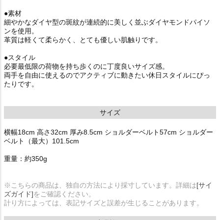
●素材
細やかなダイヤ型の斑紋が連続的に美しく並ぶダイヤモンドパイソ
ンを使用。
革質は軽くて柔らかく、とても優しい肌触りです。
●スタイル
必要最低限の荷物を持ち歩くのに丁度良いサイズ感。
両手を自由に使えるのでアクティブに動きたい休日スタイルにぴっ
たりです。
サイズ
横幅18cm 高さ32cm 厚み8.5cm ショルダーベルト57cm ショルダー
ベルト（最大）101.5cm
重量：約350g
※こちらの商品は、独自の方法により採寸しています。詳細は
[サイ
ズガイド]
をご確認ください。
計り方によっては、表記サイズと誤差が生じることがあります。