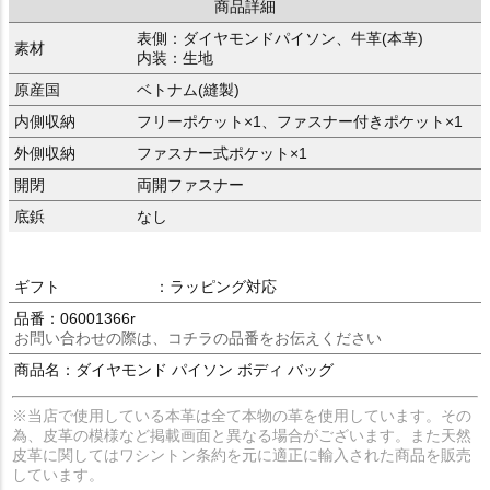
商品詳細
表側：ダイヤモンドパイソン、牛革(本革)
素材
内装：生地
原産国
ベトナム(縫製)
内側収納
フリーポケット×1、ファスナー付きポケット×1
外側収納
ファスナー式ポケット×1
開閉
両開ファスナー
底鋲
なし
ギフト
：ラッピング対応
品番：06001366r
お問い合わせの際は、コチラの品番をお伝えください
商品名：ダイヤモンド パイソン ボディ バッグ
※当店で使用している本革は全て本物の革を使用しています。その
為、皮革の模様など掲載画面と異なる場合がございます。また天然
皮革に関してはワシントン条約を元に適正に輸入された商品を販売
しています。