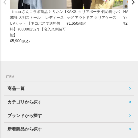
《mau.さんコラボ商品 》リネン 1
KAKSI クリアポーチ 斜め掛けバ
HALEI
00% 大判ストール レディース
ッグ アウトドア クリアケース
Yバッグ 
UVカット 【ネコポスで送料無
¥
1,650
¥
22,000
(税込)
料】 (08000252r) 【名入れ刺繍可
能】
¥
5,900
(税込)
ITEM
商品一覧
カテゴリから探す
ブランドから探す
新着商品から探す