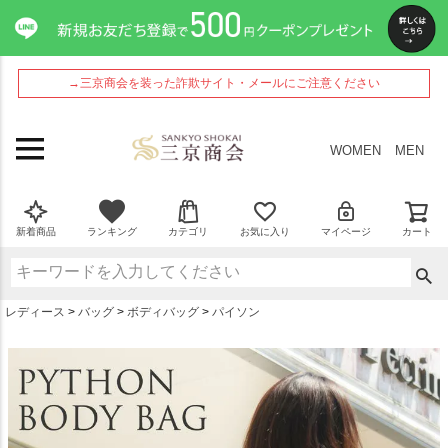
ペー
ジト
ップ
へ
→三京商会を装った詐欺サイト・メールにご注意ください
WOMEN
MEN
新着商品
ランキング
カテゴリ
お気に入り
マイページ
カート
レディース
バッグ
ボディバッグ
パイソン