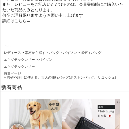
また、レビューをご記入いただけるのは、会員登録時にご購入いた
だいた商品のみとなります。
何卒ご理解賜りますようお願い申し上げます
詳細はこちら→
item
レディース
素材から探す・バッグ
パイソン
ボディバッグ
エキゾチックレザー
パイソン
エキゾチックレザー
特集ページ
帰省や旅行に使える、大人の旅行バッグ(ボストンバッグ、サコッシュ)
新着商品