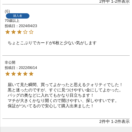
2
件中
1
-
2
件表示
6
購入者
70歳以上
投稿日
2024/04/23
ちょとこぶりでカードが6枚と少ない気がします
非公開
投稿日
2022/06/14
届いて見た瞬間、買ってよかったと思えるクォリティでした！

黒と迷ったのですが、すぐに見つけやすい金にしてよかった。

バッグの奥などに入れてもかなり目立ちます！

マチが大きくかなり開くので開けやすい、探しやすいです。

保証がついてるので安心して購入出来ました！
2
件中
1
-
2
件表示