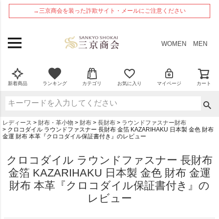
ペー
→三京商会を装った詐欺サイト・メールにご注意ください
ジト
ップ
へ
WOMEN
MEN
新着商品
ランキング
カテゴリ
お気に入り
マイページ
カート
レディース
財布・革小物
財布
長財布
ラウンドファスナー財布
クロコダイル ラウンドファスナー 長財布 金箔 KAZARIHAKU 日本製 金色 財布
金運 財布 本革『クロコダイル保証書付き』のレビュー
クロコダイル ラウンドファスナー 長財布
金箔 KAZARIHAKU 日本製 金色 財布 金運
財布 本革『クロコダイル保証書付き』の
レビュー