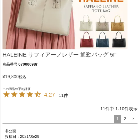
HALEINE サフィアーノレザー 通勤バッグ 5F
商品番号
07000098r
¥
19,800
税込
4.27
11
11
件中
1
-
10
件表示
1
2
非公開
投稿日
2021/05/29