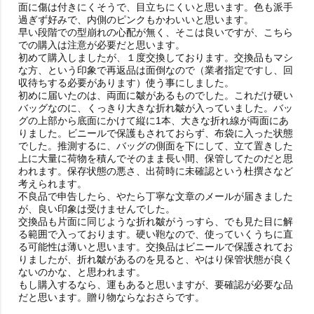
面に傷は付きにくそうで、目立ちにくいと思います。色も派手
過ぎず好みで、内側のピンクもかわいいと思います。

早い段階での型崩れの心配が無く、そこは良いですが、こちら
での購入は注意が必要だと思います。

初めて購入しましたが、１度交換しております。交換品もマシ
な方、という印象で再返品は面倒なので（業者指定ですし、回
収待ちする必要があります）使う事にしました。　

初めに届いたのは、両面に皺があるものでした。これだけ硬い
バッグなのに、くっきり大きな折れ皺が入っていました。バッ
グの上部から底面にかけて縦に1本、大きな折れ線が両面にあ
りました。ビニールで保護もされておらず、布袋に入った状態
でした。推測するに、バッグの側面を下にして、立て置きした
上に大量に荷物を積んでそのまま長い間、保管してたのだと思
われます。保存状態の悪さ、出荷時に未確認という杜撰さなど
考えられます。

不良品で申告したら、やたら丁寧な文章のメールが届きました
が、良い印象は受けませんでした。

交換品も片面に同じような折れ皺がうっすら、でも見た目に解
る範囲で入っております。硬い鞄なので、使っていくうちに直
る可能性は薄いと思います。交換品はビニールで保護されてお
りましたが、折れ皺があるのを見ると、やはり保管状態が良く
ないのかな、と思われます。

もし購入するなら、運もあると思いますが、要確認が必要な品