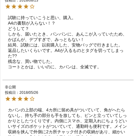
投稿日
2018/08/13
試験に持っていこうと思い、購入。

A4の書類が入らない！？

どうして？

しかも、届いたとき、パンパンに、あんこが入っていたため、
かばんが、デブすぎで、みっともない！

結局、試験には、以前購入した、安物バッグで行きました。

返品したいくらいです。A4が入るものとタグを切ってしまっ
た??

残念な、買い物でした。

コートとかは、いいのに、カバンは、全滅です。
非公開
投稿日
2018/05/26
カバンの上部の端、4カ所に留め具がついていて、角がへたら
ないし、持ち手の部分も手を放しても、ピンと立っていてしっ
かりとしたつくりです。内側にスマホ、定期入れにちょうどい
いサイズのポケットがついていて、通勤時も便利です。メイン
収納を挟んで外側に2カ所チャック付きの収納があり、細かい