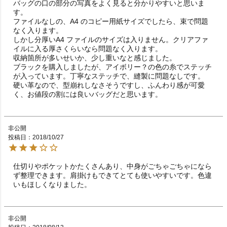
バッグの口の部分の写真をよく見ると分かりやすいと思いま
す。

ファイルなしの、A4 のコピー用紙サイズでしたら、束で問題
なく入ります。

しかし分厚いA4 ファイルのサイズは入りません。クリアファ
イルに入る厚さくらいなら問題なく入ります。

収納箇所が多いせいか、少し重いなと感じました。

ブラックを購入しましたが、アイボリー？の色の糸でステッチ
が入っています。丁寧なステッチで、縫製に問題なしです。

硬い革なので、型崩れしなさそうですし、ふんわり感が可愛
く、お値段の割には良いバッグだと思います。
非公開
投稿日
2018/10/27
仕切りやポケットかたくさんあり、中身がごちゃごちゃになら
ず整理できます。肩掛けもできてとても使いやすいです。色違
いもほしくなりました。
非公開