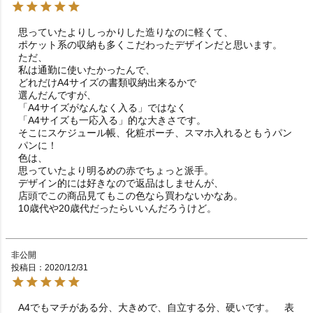
思っていたよりしっかりした造りなのに軽くて、

ポケット系の収納も多くこだわったデザインだと思います。

ただ、

私は通勤に使いたかったんで、

どれだけA4サイズの書類収納出来るかで

選んだんですが、

「A4サイズがなんなく入る」ではなく

「A4サイズも一応入る」的な大きさです。

そこにスケジュール帳、化粧ポーチ、スマホ入れるともうパン
パンに！

色は、

思っていたより明るめの赤でちょっと派手。

デザイン的には好きなので返品はしませんが、

店頭でこの商品見てもこの色なら買わないかなあ。

10歳代や20歳代だったらいいんだろうけど。
非公開
投稿日
2020/12/31
A4でもマチがある分、大きめで、自立する分、硬いです。　表