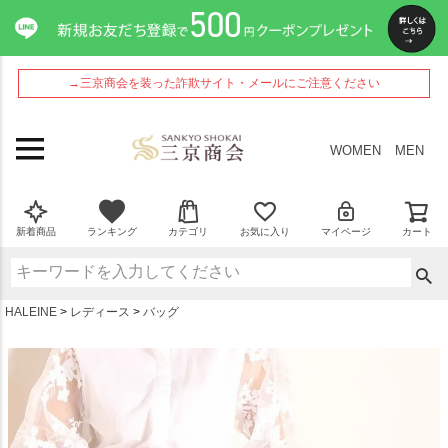
ペー
ジト
ップ
へ
→三京商会を装った詐欺サイト・メールにご注意ください
WOMEN
MEN
新着商品
ランキング
カテゴリ
お気に入り
マイページ
カート
HALEINE
レディース
バッグ