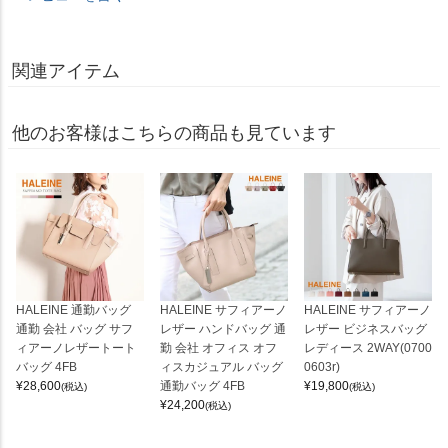
関連アイテム
他のお客様はこちらの商品も見ています
HALEINE 通勤バッグ
HALEINE サフィアーノ
HALEINE サフィアーノ
通勤 会社 バッグ サフ
レザー ハンドバッグ 通
レザー ビジネスバッグ
ィアーノレザートート
勤 会社 オフィス オフ
レディース 2WAY(0700
バッグ 4FB
ィスカジュアル バッグ
0603r)
¥
28,600
通勤バッグ 4FB
¥
19,800
(税込)
(税込)
¥
24,200
(税込)