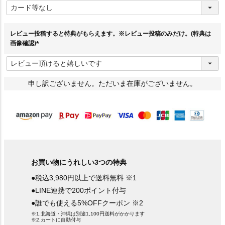
必
須
)
レビュー投稿すると特典がもらえます。※レビュー投稿のみだけ。(特典は
画像確認)
(
必
須
)
申し訳ございません。ただいま在庫がございません。
お買い物にうれしい3つの特典
●税込3,980円以上で送料無料 ※1
●LINE連携で200ポイント付与
●誰でも使える5%OFFクーポン ※2
※1.北海道・沖縄は別途1,100円送料がかかります
※2.カートに自動付与