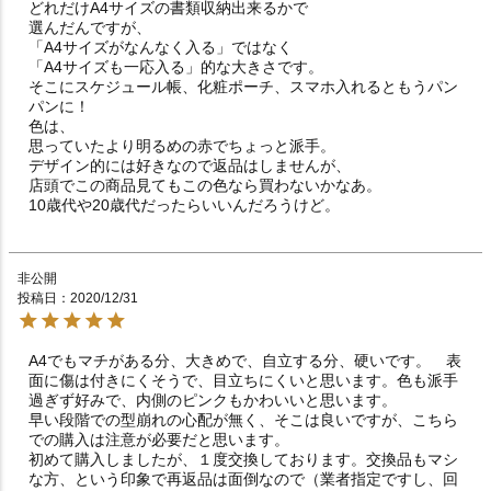
どれだけA4サイズの書類収納出来るかで

選んだんですが、

「A4サイズがなんなく入る」ではなく

「A4サイズも一応入る」的な大きさです。

そこにスケジュール帳、化粧ポーチ、スマホ入れるともうパン
パンに！

色は、

思っていたより明るめの赤でちょっと派手。

デザイン的には好きなので返品はしませんが、

店頭でこの商品見てもこの色なら買わないかなあ。

10歳代や20歳代だったらいいんだろうけど。
非公開
投稿日
2020/12/31
A4でもマチがある分、大きめで、自立する分、硬いです。　表
面に傷は付きにくそうで、目立ちにくいと思います。色も派手
過ぎず好みで、内側のピンクもかわいいと思います。

早い段階での型崩れの心配が無く、そこは良いですが、こちら
での購入は注意が必要だと思います。

初めて購入しましたが、１度交換しております。交換品もマシ
な方、という印象で再返品は面倒なので（業者指定ですし、回