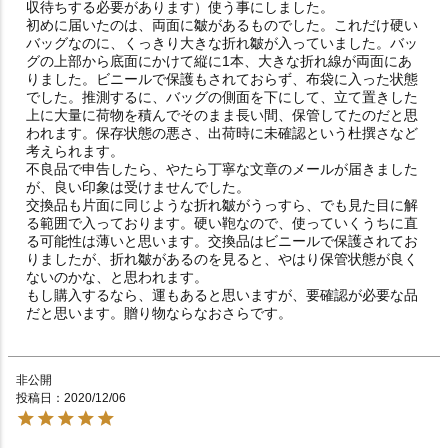
収待ちする必要があります）使う事にしました。　

初めに届いたのは、両面に皺があるものでした。これだけ硬い
バッグなのに、くっきり大きな折れ皺が入っていました。バッ
グの上部から底面にかけて縦に1本、大きな折れ線が両面にあ
りました。ビニールで保護もされておらず、布袋に入った状態
でした。推測するに、バッグの側面を下にして、立て置きした
上に大量に荷物を積んでそのまま長い間、保管してたのだと思
われます。保存状態の悪さ、出荷時に未確認という杜撰さなど
考えられます。

不良品で申告したら、やたら丁寧な文章のメールが届きました
が、良い印象は受けませんでした。

交換品も片面に同じような折れ皺がうっすら、でも見た目に解
る範囲で入っております。硬い鞄なので、使っていくうちに直
る可能性は薄いと思います。交換品はビニールで保護されてお
りましたが、折れ皺があるのを見ると、やはり保管状態が良く
ないのかな、と思われます。

もし購入するなら、運もあると思いますが、要確認が必要な品
非公開
投稿日
2020/12/06