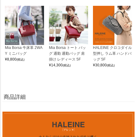
Mia Borsa 牛床革 2WA
Mia Borsa トート バッ
HALEINE クロコダイル
Y ミニバッグ
グ 通勤 通勤バッグ 肩
型押し ラム革 ハンドバ
¥
8,800
掛け レディース 5F
ッグ 5F
(税込)
¥
14,300
¥
30,800
(税込)
(税込)
商品詳細