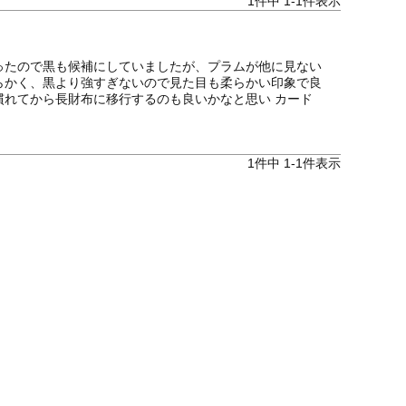
1
件中
1
-
1
件表示
ったので黒も候補にしていましたが、プラムが他に見ない
らかく、黒より強すぎないので見た目も柔らかい印象で良
れてから長財布に移行するのも良いかなと思い カード
1
件中
1
-
1
件表示