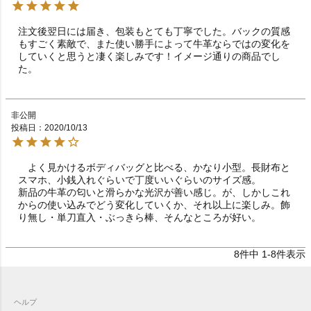
注文後翌日には届き、包装もとても丁寧でした。バックの質感
もすごく素敵で、また使い勝手によって牛革ならではの変化を
していくと思うと凄く楽しみです！イメージ通りの商品でし
た。
非公開
投稿日
2020/10/13
　よく見かけるボディバッグと比べる、かなり小型。長財布と
スマホ、小銭入れぐらいで丁度いいぐらいのサイズ感。

新品の牛革の匂いと滑らかな光沢が善い感じ。が、しかしこれ
からの使い込みでどう変化していくか、それ以上に楽しみ。飾
り無し・単刀直入・ぶっきら棒、そんなところが好い。
8
件中
1
-
8
件表示
ヘルプ