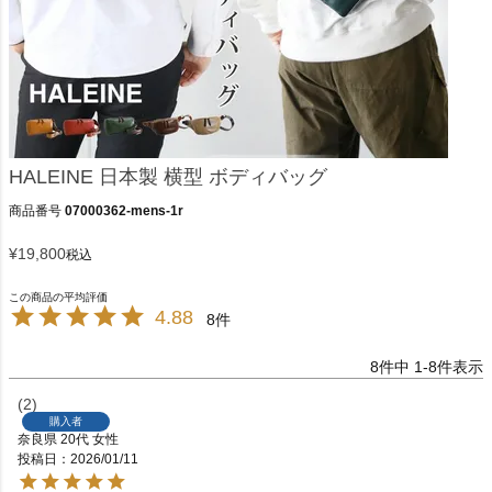
HALEINE 日本製 横型 ボディバッグ
商品番号
07000362-mens-1r
¥
19,800
税込
4.88
8
8
件中
1
-
8
件表示
2
購入者
奈良県
20代
女性
投稿日
2026/01/11