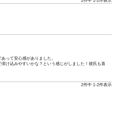
2
件中
1
-
2
件表示
あって安心感がありました。

で溶け込みやすいかな？という感じがしました！彼氏も喜
2
件中
1
-
2
件表示