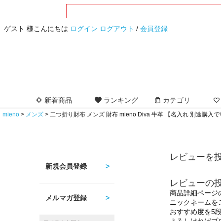
ゲスト 様こんにちは
ログイン
ログアウト
/
会員登録
新着商品
ランキング
カテゴリ
mieno
メンズ
二つ折り財布 メンズ 財布 mieno Diva 牛革 【名入れ 別途購入で
レビューを投
新規会員登録
レビューの
商品詳細ページ
メルマガ登録
ニックネームを
おすすめ度を5