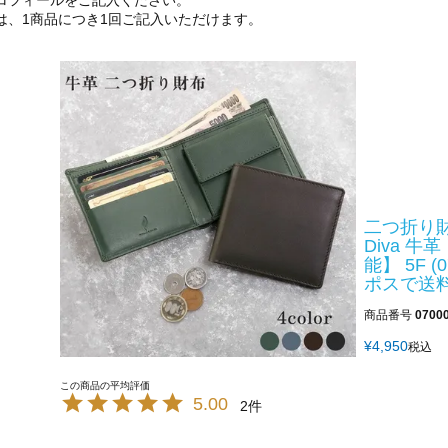
ロフィールをご記入ください。
は、1商品につき1回ご記入いただけます。
二つ折り財布
Diva 
能】 5F (
ポスで送
商品番号
0700
¥
4,950
税込
5.00
2