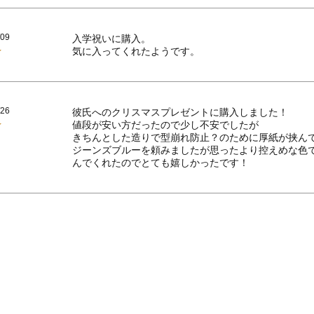
/09
入学祝いに購入。

気に入ってくれたようです。
/26
彼氏へのクリスマスプレゼントに購入しました！

値段が安い方だったので少し不安でしたが

きちんとした造りで型崩れ防止？のために厚紙が挟んで
ジーンズブルーを頼みましたが思ったより控えめな色
んでくれたのでとても嬉しかったです！