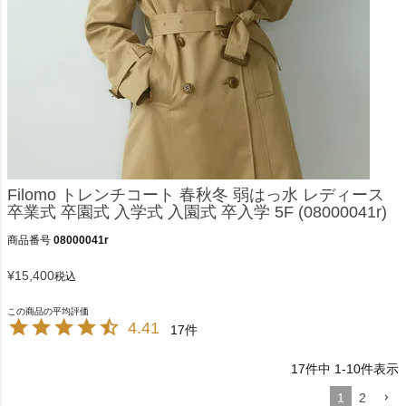
Filomo トレンチコート 春秋冬 弱はっ水 レディース
卒業式 卒園式 入学式 入園式 卒入学 5F (08000041r)
商品番号
08000041r
¥
15,400
税込
4.41
17
17
件中
1
-
10
件表示
1
2