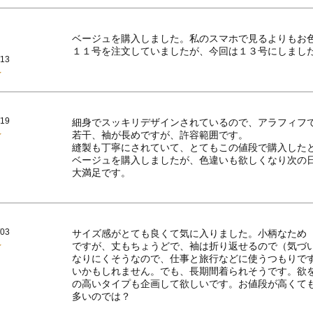
ベージュを購入しました。私のスマホで見るよりもお
１１号を注文していましたが、今回は１３号にしまし
/13
/19
細身でスッキリデザインされているので、アラフィフで
若干、袖が長めですが、許容範囲です。

縫製も丁寧にされていて、とてもこの値段で購入したと
ベージュを購入しましたが、色違いも欲しくなり次の日
大満足です。
/03
サイズ感がとても良くて気に入りました。小柄なため
ですが、丈もちょうどで、袖は折り返せるので（気づ
なりにくそうなので、仕事と旅行などに使うつもりで
いかもしれません。でも、長期間着られそうです。欲
の高いタイプも企画して欲しいです。お値段が高くて