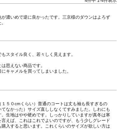
4
件中
1
-
4
件表示
色が濃いめで逆に良かったです。三京様のダウンはよろず
た。
もスタイル良く、若々しく見えます。

は思えない商品です。

にキャメルを買ってしまいました。

（１５０cmくらい）普通のコートは丈も袖も長すぎるの
いてなかった）サイズ直ししなくてすみました。しわにも
す。生地はやや硬めです。しっかりしていますが真冬は寒
を言えば、これはこれでよいのですが、もう少しグレード
も購入すると思います。これくらいのサイズが欲しい方は