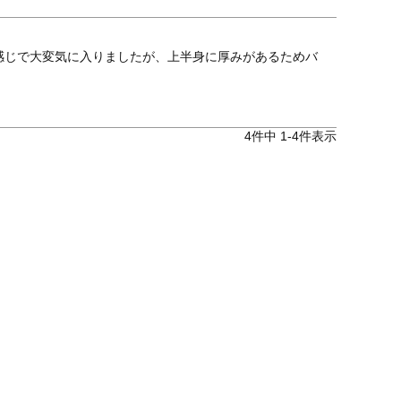
感じで大変気に入りましたが、上半身に厚みがあるためバ
4
件中
1
-
4
件表示