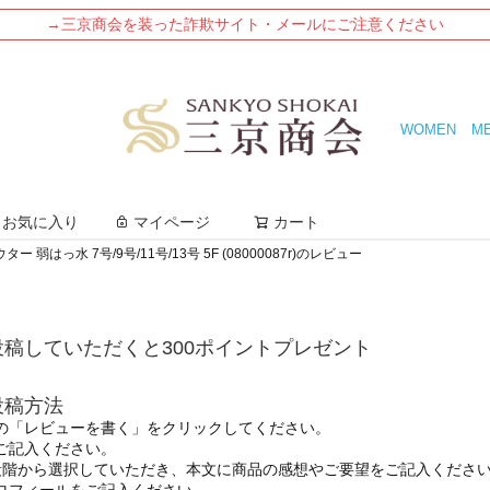
→三京商会を装った詐欺サイト・メールにご注意ください
WOMEN
M
検索
お気に入り
マイページ
カート
 弱はっ水 7号/9号/11号/13号 5F (08000087r)のレビュー
稿していただくと300ポイントプレゼント
投稿方法
の「レビューを書く」をクリックしてください。
ご記入ください。
段階から選択していただき、本文に商品の感想やご要望をご記入くださ