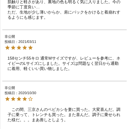
肌触りと軽さがあり、裏地の色も明るく気に入りました。今の
季節に丁度良い…

ただ、生地が少し薄いからか、肩にバックをかけると着崩れす
るようにも感じます。
非公開
投稿日
2021/03/11
158センチ55キロ 通常Mサイズですが、レビューを参考に、ネ
イビーのLサイズにしました。サイズは問題なく翌日から通勤
非公開
投稿日
2020/10/30
　この間、三京さんのベビカシを妻に買った。大変喜んだ。調
子に乗って、トレンチも買った。また喜んだ。調子に乗せられ
た様だ。。。まあ善しとしよう。