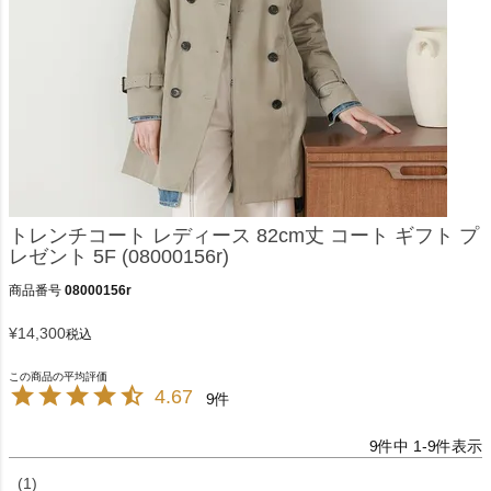
トレンチコート レディース 82cm丈 コート ギフト プ
レゼント 5F (08000156r)
商品番号
08000156r
¥
14,300
税込
4.67
9
9
件中
1
-
9
件表示
1