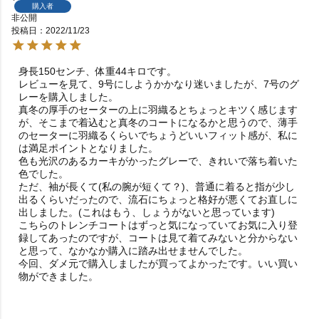
購入者
非公開
投稿日
2022/11/23
身長150センチ、体重44キロです。

レビューを見て、9号にしようかかなり迷いましたが、7号のグ
レーを購入しました。

真冬の厚手のセーターの上に羽織るとちょっとキツく感じます
が、そこまで着込むと真冬のコートになるかと思うので、薄手
のセーターに羽織るくらいでちょうどいいフィット感が、私に
は満足ポイントとなりました。

色も光沢のあるカーキがかったグレーで、きれいで落ち着いた
色でした。

ただ、袖が長くて(私の腕が短くて？)、普通に着ると指が少し
出るくらいだったので、流石にちょっと格好が悪くてお直しに
出しました。(これはもう、しょうがないと思っています)

こちらのトレンチコートはずっと気になっていてお気に入り登
録してあったのですが、コートは見て着てみないと分からない
と思って、なかなか購入に踏み出せませんでした。

今回、ダメ元で購入しましたが買ってよかったです。いい買い
物ができました。
