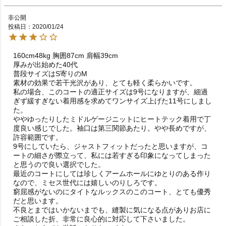
非公開
投稿日
2020/01/24
160cm48kg 胸囲87cm 肩幅39cm 

厚みが出始めた40代

普段サイズはS寄りのM

素材の効果で若干光沢があり、とても軽く柔らかいです。

私の場合、このコートの適正サイズは9号になりますが、細過
ぎず緩すぎない着用感を求めてワンサイズ上げた11号にしまし
た。

ややゆったりしたミドルゲージニットにヒートテック着用で丁
度良い感じでした。袖口は第三関節あたり。やや長めですが、
許容範囲です。

9号にしていたら、ジャストフィットだったと思いますが、コ
ートの細さが際立って、私には若すぎる印象になってしまった
と思うので良い選択でした。

最近のコートにしては珍しくアームホールにゆとりのある作り
なので、ミセス世代には嬉しいのりしろです。

窮屈感がないのにタイトなルックスのこのコート、とても優秀
だと思います。

不良とまではいかないまでも、縫製に気になる点がありお店に
ご相談した折、非常に良心的に対応して下さいました。
