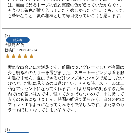
は、画面で見るトープの色と実際の色が違っていたからです。
もう少し茶色が濃く入っていたら嬉しかったです。でも、それ
も些細なこと、夏の相棒として毎日使っていこうと思います。
2
購入者
大阪府
50代
投稿日
2026/05/14
素敵な出会いに大満足です。前回は淡いグレーでしたが今回は
少し明るめのカラーを選びました。スモーキーピンクは着る服
を選びません。夏はできるだけシンプルなシャツで過ごしたい
けれど、地味に見えるのは避けたい。そんな時、ストールは上
品なアクセントになってくれます。何より冷房の効きすぎた室
内では心強い味方です。軽くてかさばらないので、手に持って
歩くのも苦になりません。時間の経過で柔らかく、自分の体に
フィットするようになってくれそうで楽しみです。また別のカ
ラーもほしくなってしまいそうです。
1