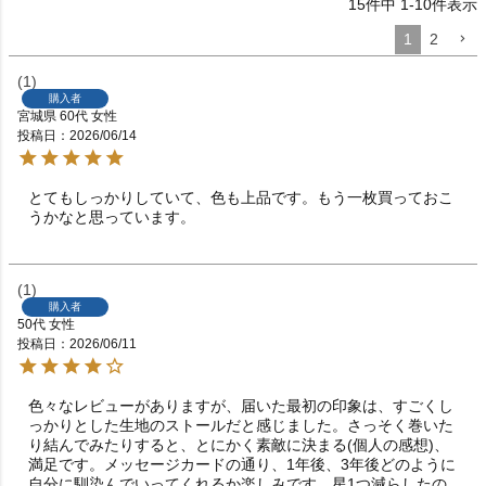
15
件中
1
-
10
件表示
1
2
1
購入者
宮城県
60代
女性
投稿日
2026/06/14
とてもしっかりしていて、色も上品です。もう一枚買っておこ
うかなと思っています。
1
購入者
50代
女性
投稿日
2026/06/11
色々なレビューがありますが、届いた最初の印象は、すごくし
っかりとした生地のストールだと感じました。さっそく巻いた
り結んでみたりすると、とにかく素敵に決まる(個人の感想)、
満足です。メッセージカードの通り、1年後、3年後どのように
自分に馴染んでいってくれるか楽しみです。星1つ減らしたの