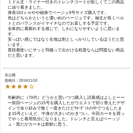
ミドル丈・ライナー付きのトレンチコートが欲しくてこの商品
に辿り着きました。

身長163ｃｍやや細身でベージュ9号サイズ購入です。

色はどちらかというと濃いめのベージュです。袖丈が長くベル
トとのバランスがイマイチなのでお直しする予定です。

全体的に着膨れする感じで、しわになりやすいように思いま
す。

安っぽい感じではなく生地は割としっかりしているほうだと思
います。

普段着使いにサッと羽織って出かける程度ならば問題ない商品
だと思います。
非公開
投稿日
2016/11/10
年齢的に（70代）どうかと思いつつ購入し試着感はよしとーー
ー前回ベージュの15号を購入したがウエストで切り替えたデザ
インで余り好みで無く一度きたけどｸﾛｰｾﾞｯﾄの中でつるしたま
ま15号といえど、中身が大きいのかきつい。今回カーキを買っ
てやっと着用気分になりました。トレンチと言えばベーッジ
ュ・黒だがカーキは新鮮に思う。