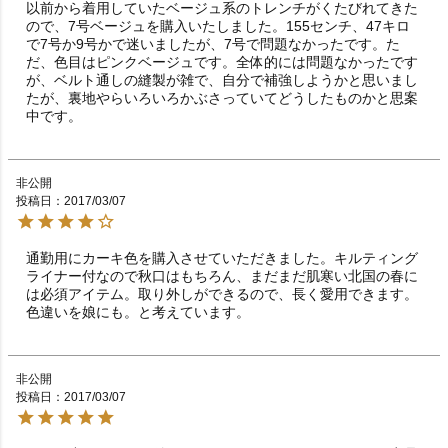
以前から着用していたベージュ系のトレンチがくたびれてきた
ので、7号ベージュを購入いたしました。155センチ、47キロ
で7号か9号かで迷いましたが、7号で問題なかったです。た
だ、色目はピンクベージュです。全体的には問題なかったです
が、ベルト通しの縫製が雑で、自分で補強しようかと思いまし
たが、裏地やらいろいろかぶさっていてどうしたものかと思案
中です。
非公開
投稿日
2017/03/07
通勤用にカーキ色を購入させていただきました。キルティング
ライナー付なので秋口はもちろん、まだまだ肌寒い北国の春に
は必須アイテム。取り外しができるので、長く愛用できます。
色違いを娘にも。と考えています。
非公開
投稿日
2017/03/07