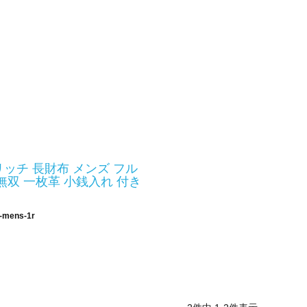
ッチ 長財布 メンズ フル
無双 一枚革 小銭入れ 付き
-mens-1r