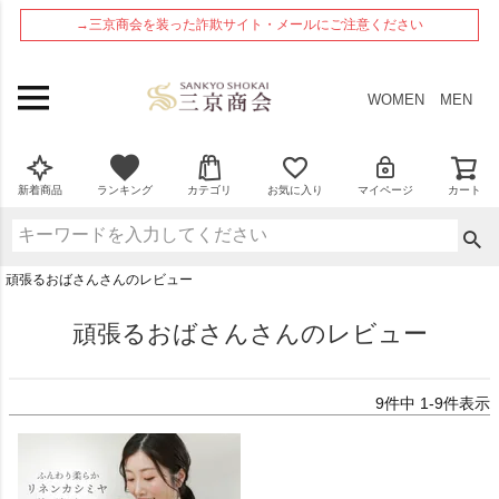
ペー
→三京商会を装った詐欺サイト・メールにご注意ください
ジト
ップ
へ
WOMEN
MEN
新着商品
ランキング
カテゴリ
お気に入り
マイページ
カート
頑張るおばさんさんのレビュー
頑張るおばさんさんのレビュー
9
件中
1
-
9
件表示