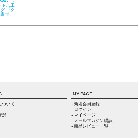
WAY ト
ット加工
グ 『ク
証書付
S
MY PAGE
について
- 新規会員登録
- ログイン
店舗
- マイページ
- メールマガジン購読
- 商品レビュー一覧