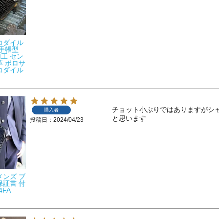
コダイル
 手帳型
工 セン
革 ポロサ
ロコダイル
チョット小ぶりではありますがシ
購入者
と思います
投稿日
2024/04/23
メンズ ブ
保証書 付
4FA