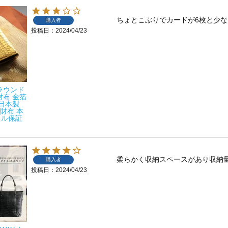
ちょとこぶりでカードが6枚と少
購入者
投稿日
2024/04/23
ラウンド
財布 金箔
 日本製
 財布 本
イル保証
購入者
投稿日
2024/04/23