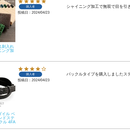
シャイニング加工で無双で目を引
購入者
投稿日
2024/04/23
名刺入れ
ニング加
バックルタイプを購入しましたス
購入者
投稿日
2024/04/23
ダイル ベ
ハンドステ
ル 4FA