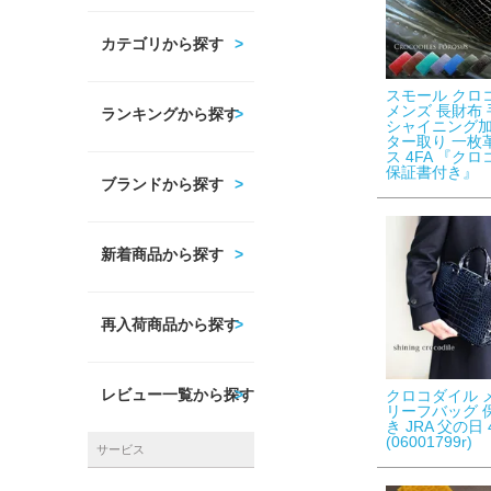
カテゴリから探す
スモール クロ
メンズ 長財布
ランキングから探す
シャイニング加
ター取り 一枚
ス 4FA 『ク
保証書付き』
ブランドから探す
新着商品から探す
再入荷商品から探す
レビュー一覧から探す
クロコダイル 
リーフバッグ 
き JRA 父の日 
(06001799r)
サービス