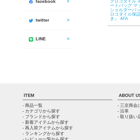
クロコダイル 3
facebook
ートバッグ マ
ショルダーバッ
ロコダイル保
き』 4FA
twitter
LINE
ITEM
ABOUT U
- 商品一覧
- 三京商会
- カテゴリから探す
- 沿革
- ブランドから探す
- 取り扱い
- 新着アイテムから探す
- 再入荷アイテムから探す
- ランキングから探す
- レビュー一覧から探す