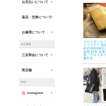
お支払いについて
返品・交換について
お修理について
クロコダイル 
会社概要
ファスナー 長
KAZARIHAKU
金色 財布 金運
革『クロコダ
三京商会について
書付き』
実店舗
SNS
instagram