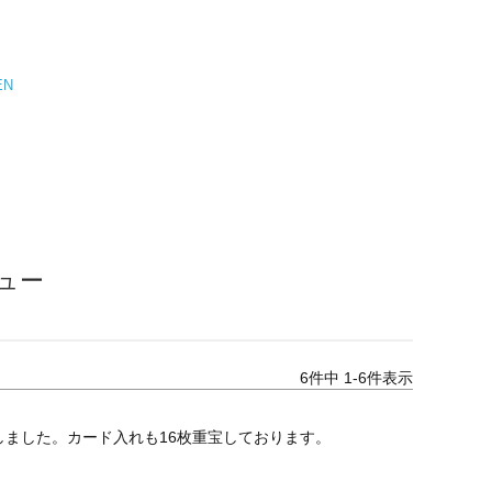
EN
ビュー
6
件中
1
-
6
件表示
ました。カード入れも16枚重宝しております。