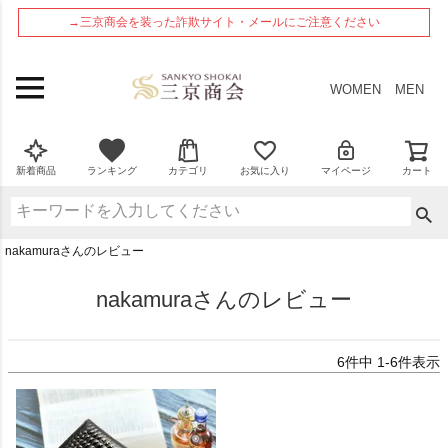
ペー
→三京商会を装った詐欺サイト・メールにご注意ください
ジト
ップ
へ
WOMEN
MEN
新着商品
ランキング
カテゴリ
お気に入り
マイページ
カート
nakamuraさんのレビュー
nakamuraさんのレビュー
6
件中
1
-
6
件表示