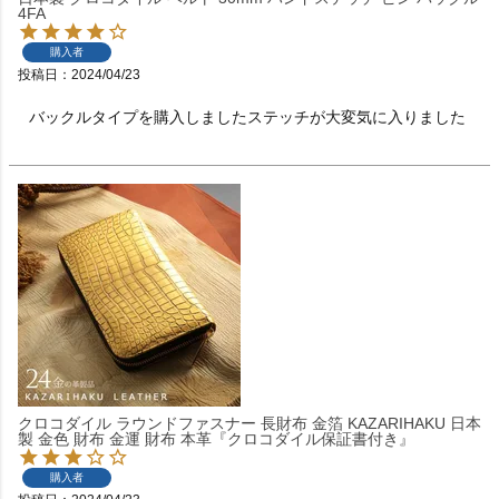
4FA
購入者
投稿日
2024/04/23
バックルタイプを購入しましたステッチが大変気に入りました
クロコダイル ラウンドファスナー 長財布 金箔 KAZARIHAKU 日本
製 金色 財布 金運 財布 本革『クロコダイル保証書付き』
購入者