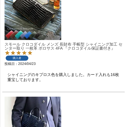
スモール クロコダイル メンズ 長財布 手帳型 シャイニング加工 セ
ンター取り 一枚革 ポロサス 4FA 『クロコダイル保証書付き』
購入者
投稿日
2024/04/23
シャイニングのキプロス色を購入しました。カード入れも16枚
重宝しております。