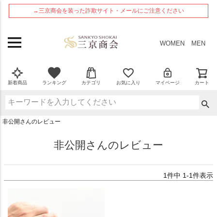
ペー
→三京商会を装った詐欺サイト・メールにご注意ください
ジト
ップ
へ
WOMEN
MEN
新着商品
ランキング
カテゴリ
お気に入り
マイページ
カート
非公開さんのレビュー
非公開さんのレビュー
1
件中
1
-
1
件表示