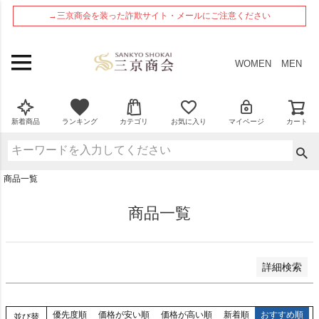
ペー
在庫なし商品
→三京商会を装った詐欺サイト・メールにご注意ください
ジト
在庫なし商品を表示しない
ップ
へ
商品番号
WOMEN
MEN
並び順
新着順
新着商品
ランキング
カテゴリ
お気に入り
マイページ
カート
登録順
価格が安い順
価格が高い順
商品一覧
優先度順
レビュー順
商品一覧
検索
詳細検索
優先度順
価格が安い順
価格が高い順
新着順
おすすめ順
並び替