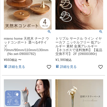
mieno home 天然木 チーク ウ
トリプル サークル ライン イヤ
ッドコンポート 選べる4サイ
ーカフ ニッケルフリー 低アレ
ズ
ルギー 素材 金属アレルギー
70mm/90mm/110mm/130mm
【ネコポスで送料無料】【返品
(No.set-09000782)
交換不可】 2F (09000380r)
¥
660
〜
¥
1,980
税込
税込
詳細を見る
詳細を見る