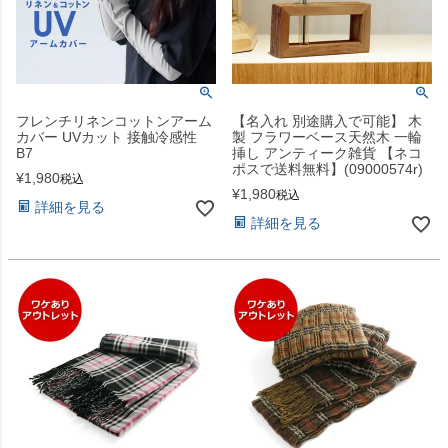
フレンチリネンコットンアーム
【名入れ 別途購入で可能】 木
カバー UVカット 接触冷感性
製 フラワーベース天然木 一輪
B7
挿し アンティーク雑貨 【ネコ
ポスで送料無料】(09000574r)
¥
1,980
税込
¥
1,980
税込
詳細を見る
詳細を見る