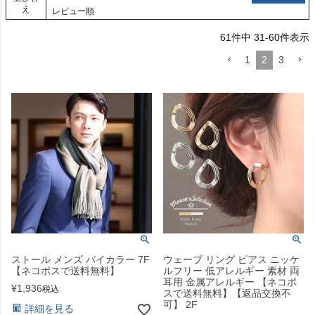
え
レビュー順
61
件中
31
-
60
件表示
1
2
3
ストール メンズ バイカラー 7F
ウェーブ リング ピアス ニッケ
【ネコポスで送料無料】
ルフリー 低アレルギー 素材 両
耳用 金属アレルギー 【ネコポ
¥
1,936
税込
スで送料無料】【返品交換不
可】 2F
詳細を見る