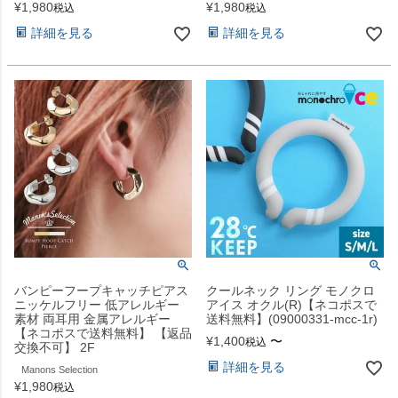
¥
1,980
¥
1,980
税込
税込
詳細を見る
詳細を見る
バンピーフープキャッチピアス
クールネック リング モノクロ
ニッケルフリー 低アレルギー
アイス オクル(R)【ネコポスで
素材 両耳用 金属アレルギー
送料無料】(09000331-mcc-1r)
【ネコポスで送料無料】 【返品
¥
1,400
〜
税込
交換不可】 2F
詳細を見る
Manons Selection
¥
1,980
税込