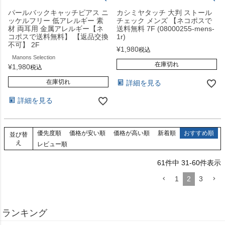
パールバックキャッチピアス ニ
カシミヤタッチ 大判 ストール
ッケルフリー 低アレルギー 素
チェック メンズ 【ネコポスで
材 両耳用 金属アレルギー【ネ
送料無料 7F (08000255-mens-
コポスで送料無料】 【返品交換
1r)
不可】 2F
¥
1,980
税込
Manons Selection
在庫切れ
¥
1,980
税込
在庫切れ
詳細を見る
詳細を見る
優先度順
価格が安い順
価格が高い順
新着順
おすすめ順
並び替
え
レビュー順
61
件中
31
-
60
件表示
1
2
3
ランキング