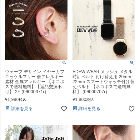
ウェーブ デザイン イヤーカフ
EDEW WEAR メッシュ メタル
ニッケルフリー 低アレルギー
時計ベルト 付け替え用 20mm
素材 金属アレルギー 【ネコポ
22mm スマートウォッチ付け替
スで送料無料】【返品交換不
えベルト 【ネコポスで送料無
可】 2F (09000371r)
料】 (09000707r)
¥
1,980
¥
1,800
税込
税込
詳細を見る
詳細を見る