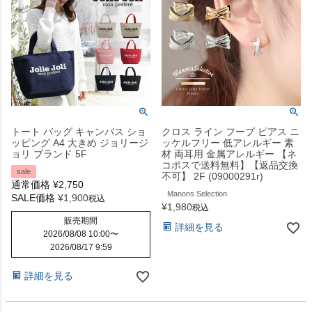
トート バッグ キャンバス ショ
クロス ライン フープ ピアス ニ
ッピング A4 大きめ ジョリージ
ッケルフリー 低アレルギー 素
ョリ ブランド 5F
材 両耳用 金属アレルギー 【ネ
コポスで送料無料】【返品交換
sale
不可】 2F (09000291r)
通常価格
¥
2,750
Manons Selection
SALE価格
¥
1,900
税込
¥
1,980
税込
販売期間
詳細を見る
2026/08/08 10:00
〜
2026/08/17 9:59
詳細を見る