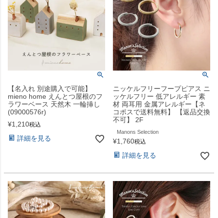
【名入れ 別途購入で可能】
ニッケルフリーフープピアス ニ
mieno home えんとつ屋根のフ
ッケルフリー 低アレルギー 素
ラワーベース 天然木 一輪挿し
材 両耳用 金属アレルギー【ネ
(09000576r)
コポスで送料無料】 【返品交換
不可】 2F
¥
1,210
税込
Manons Selection
詳細を見る
¥
1,760
税込
詳細を見る