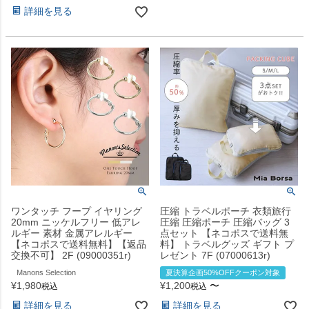
詳細を見る
ワンタッチ フープ イヤリング
圧縮 トラベルポーチ 衣類旅行
20mm ニッケルフリー 低アレ
圧縮 圧縮ポーチ 圧縮バッグ 3
ルギー 素材 金属アレルギー
点セット 【ネコポスで送料無
【ネコポスで送料無料】【返品
料】 トラベルグッズ ギフト プ
交換不可】 2F (09000351r)
レゼント 7F (07000613r)
Manons Selection
夏決算企画50%OFFクーポン対象
¥
1,980
¥
1,200
〜
税込
税込
詳細を見る
詳細を見る