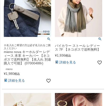
※名入れご希望の方は必ず名入れをご購
バイカラー ストール レディー
入ください
ス 7F 【ネコポスで送料無料】
mieno nova キーホルダー レデ
¥
1,936
ィース 本革 キーカバー 【ネコ
税込
ポスで送料無料】【名入れ 別途
詳細を見る
購入で可能】 (07000488r)
mieno
¥
1,980
税込
詳細を見る