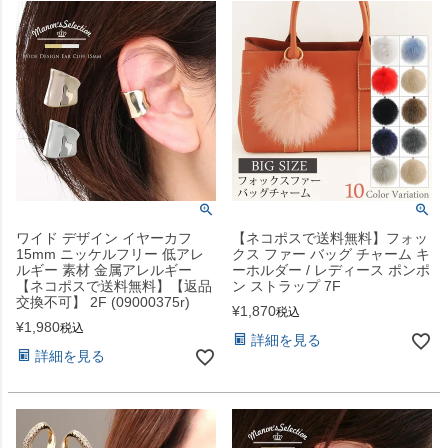
ワイド デザイン イヤーカフ
【ネコポスで送料無料】フォッ
15mm ニッケルフリー 低アレ
クス ファー バッグ チャーム キ
ルギー 素材 金属アレルギー
ーホルダー / レディース ポンポ
【ネコポスで送料無料】【返品
ン ストラップ 7F
交換不可】 2F (09000375r)
¥
1,870
税込
¥
1,980
税込
詳細を見る
詳細を見る