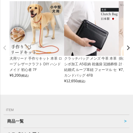
犬用リード 手作りキット 本革 ロ
クラッチバッグ メンズ 牛革 本革
掛け時計
ープ レザークラフト DIY ハンド
シボ加工 A5収納 祝儀袋 冠婚葬祭
計 (0900
メイド 初心者 7F
結婚式 ループ革紐 フォーマル セ
¥
7,150
(
¥
6,200
カンドバッグ 4FB
(税込)
¥
12,650
(税込)
ITEM
商品一覧