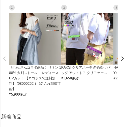
1
2
3
《mau.さんコラボ商品 》リネン 1
KAKSI クリアポーチ 斜め掛けバ
HALEI
00% 大判ストール レディース
ッグ アウトドア クリアケース
Yバッグ 
UVカット 【ネコポスで送料無
¥
1,650
¥
22,000
(税込)
料】 (08000252r) 【名入れ刺繍可
能】
¥
5,900
(税込)
新着商品