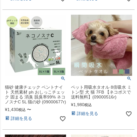
猫砂 健康チェック ベントナイ
ペット用吸水タオル 8倍吸水 ミ
ト 天然素材 ph おしっこチェッ
トン型 犬 猫 7FB 【ネコポスで
ク 固まる 消臭 脱臭率99% ネコ
送料無料】(09000516r)
ノスナC 5L 猫の砂 (09000677r)
¥
1,980
税込
¥
1,430
〜
税込
詳細を見る
詳細を見る