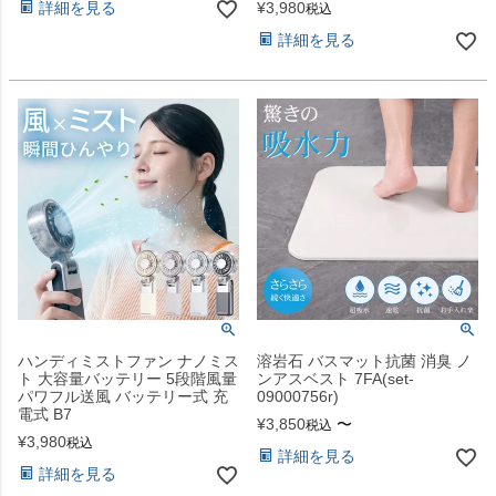
¥
3,980
詳細を見る
税込
詳細を見る
ハンディミストファン ナノミス
溶岩石 バスマット抗菌 消臭 ノ
ト 大容量バッテリー 5段階風量
ンアスベスト 7FA(set-
パワフル送風 バッテリー式 充
09000756r)
電式 B7
¥
3,850
〜
税込
¥
3,980
税込
詳細を見る
詳細を見る