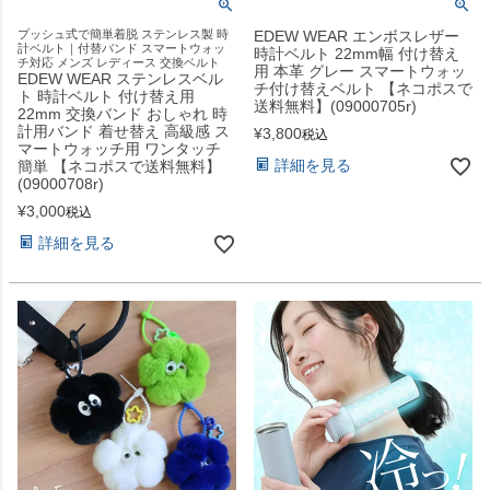
プッシュ式で簡単着脱 ステンレス製 時
EDEW WEAR エンボスレザー
計ベルト｜付替バンド スマートウォッ
時計ベルト 22mm幅 付け替え
チ対応 メンズ レディース 交換ベルト
用 本革 グレー スマートウォッ
EDEW WEAR ステンレスベル
チ付け替えベルト 【ネコポスで
ト 時計ベルト 付け替え用
送料無料】(09000705r)
22mm 交換バンド おしゃれ 時
計用バンド 着せ替え 高級感 ス
¥
3,800
税込
マートウォッチ用 ワンタッチ
詳細を見る
簡単 【ネコポスで送料無料】
(09000708r)
¥
3,000
税込
詳細を見る