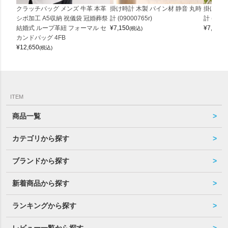
クラッチバッグ メンズ 牛革 本革
掛け時計 木製 パイン材 静音 丸時
掛け時計
シボ加工 A5収納 祝儀袋 冠婚葬祭
計 (09000765r)
計 (0900
結婚式 ループ革紐 フォーマル セ
¥
7,150
¥
7,150
(税込)
(
カンドバッグ 4FB
¥
12,650
(税込)
ITEM
商品一覧
カテゴリから探す
ブランドから探す
新着商品から探す
ランキングから探す
レビュー一覧から探す