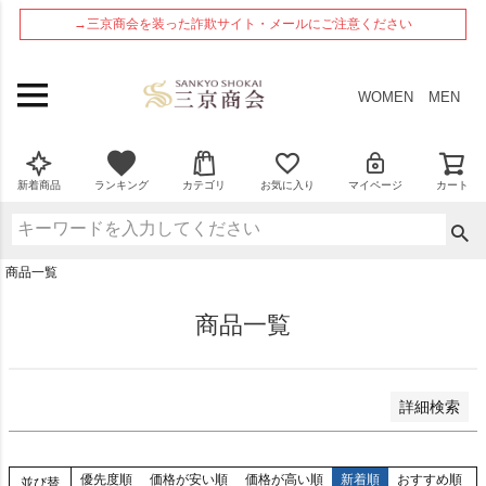
ペー
在庫なし商品
→三京商会を装った詐欺サイト・メールにご注意ください
ジト
在庫なし商品を表示しない
ップ
へ
商品番号
WOMEN
MEN
並び順
新着順
新着商品
ランキング
カテゴリ
お気に入り
マイページ
カート
登録順
価格が安い順
価格が高い順
商品一覧
優先度順
レビュー順
商品一覧
検索
詳細検索
優先度順
価格が安い順
価格が高い順
新着順
おすすめ順
並び替