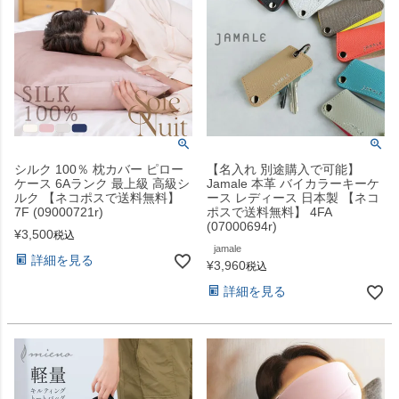
シルク 100％ 枕カバー ピロー
【名入れ 別途購入で可能】
ケース 6Aランク 最上級 高級シ
Jamale 本革 バイカラーキーケ
ルク 【ネコポスで送料無料】
ース レディース 日本製 【ネコ
7F (09000721r)
ポスで送料無料】 4FA
(07000694r)
¥
3,500
税込
jamale
詳細を見る
¥
3,960
税込
詳細を見る