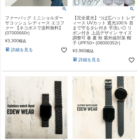
ファーバッグ ミニショルダー
【完全遮光】つば広ハット レデ
サコッシュ レディース エコフ
ィース UVカット 遮光100％ 首
ァー 【ネコポスで送料無料】
まで守るタレ付き 手洗い◎ リ
(07000660r)
ボン付き 上品デザイン サイズ
調整可 春 夏 秋 紫外線対策 帽
¥
3,300
税込
子 UPF50+ (08000352r)
詳細を見る
¥
3,960
税込
詳細を見る