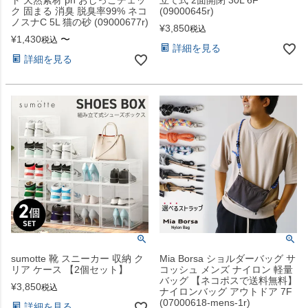
ク 固まる 消臭 脱臭率99% ネコ
(09000645r)
ノスナC 5L 猫の砂 (09000677r)
¥
3,850
税込
¥
1,430
〜
税込
詳細を見る
詳細を見る
sumotte 靴 スニーカー 収納 ク
Mia Borsa ショルダーバッグ サ
リア ケース 【2個セット】
コッシュ メンズ ナイロン 軽量
バッグ 【ネコポスで送料無料】
¥
3,850
税込
ナイロンバッグ アウトドア 7F
(07000618-mens-1r)
詳細を見る