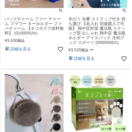
バッグチャーム ファー チャー
氷のう 氷嚢 ストラップ付き 持
ム フラワー キーホルダー ファ
ち運び 【名入れ 別途購入で可
ーチャーム 【ネコポスで送料無
能】 熱中症対策 魔法瓶 スティ
料】 (01000919r)
ック型 おしゃれ 熱中症 魔法瓶
ホルダー アイスパック 冷却グ
¥
3,630
税込
ッズ スポーツ (09000682r)
詳細を見る
¥
3,520
〜
税込
詳細を見る