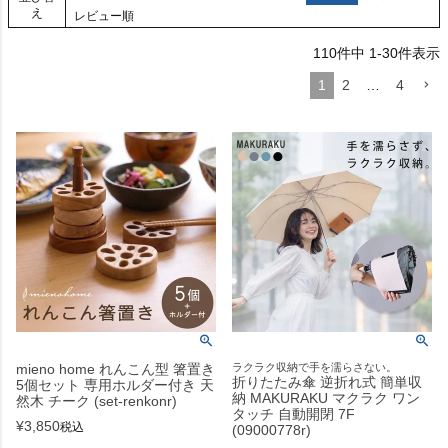
え
レビュー順
110
件中
1
-
30
件表示
1
2
…
4
mieno home れんこん型 箸置き
ラクラク収納で手を濡らさない。
折りたたみ傘 逆折れ式 簡単収
5個セット 専用ホルダー付き 天
納 MAKURAKU マクラク ワン
然木 チーク (set-renkonr)
タッチ 自動開閉 7F
¥
3,850
税込
(09000778r)