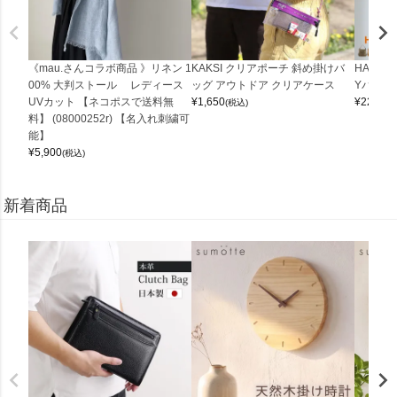
《mau.さんコラボ商品 》リネン 1
KAKSI クリアポーチ 斜め掛けバ
HALEI
00% 大判ストール レディース
ッグ アウトドア クリアケース
Yバッグ 
UVカット 【ネコポスで送料無
¥
1,650
¥
22,000
(税込)
料】 (08000252r) 【名入れ刺繍可
能】
¥
5,900
(税込)
新着商品