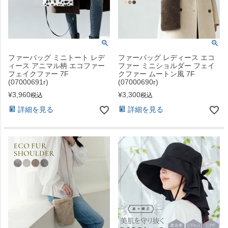
ファーバッグ ミニトート レデ
ファーバッグ レディース エコ
ィース アニマル柄 エコファー
ファー ミニショルダー フェイ
フェイクファー 7F
クファー ムートン風 7F
(07000691r)
(07000690r)
¥
3,960
¥
3,300
税込
税込
詳細を見る
詳細を見る