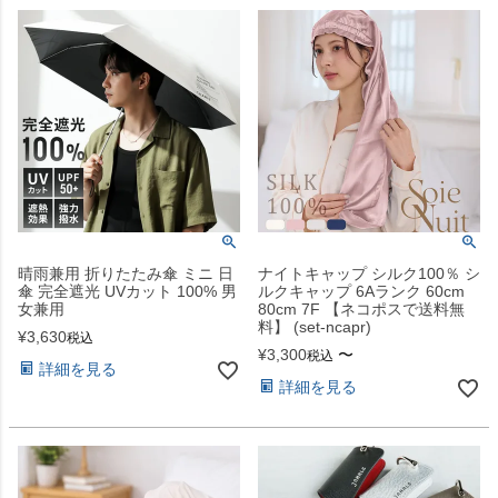
晴雨兼用 折りたたみ傘 ミニ 日
ナイトキャップ シルク100％ シ
傘 完全遮光 UVカット 100% 男
ルクキャップ 6Aランク 60cm
女兼用
80cm 7F 【ネコポスで送料無
料】 (set-ncapr)
¥
3,630
税込
¥
3,300
〜
税込
詳細を見る
詳細を見る