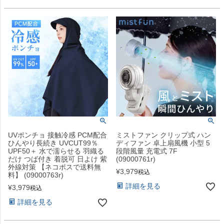
UVポンチョ 接触冷感 PCM配合
ミストファン クリップ式 ハン
ひんやり長続き UVCUT99％
ディファン 卓上扇風機 小型 5
UPF50＋ 水で濡らせる 羽織る
段階風量 充電式 7F
だけ つば付き 着脱可 日よけ 紫
(09000761r)
外線対策 【ネコポスで送料無
¥
3,979
税込
料】 (09000763r)
詳細を見る
¥
3,979
税込
詳細を見る