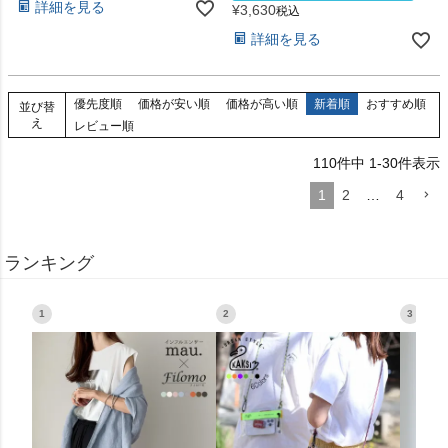
詳細を見る
¥
3,630
税込
詳細を見る
優先度順
価格が安い順
価格が高い順
新着順
おすすめ順
並び替
え
レビュー順
110
件中
1
-
30
件表示
1
2
…
4
ランキング
1
2
3