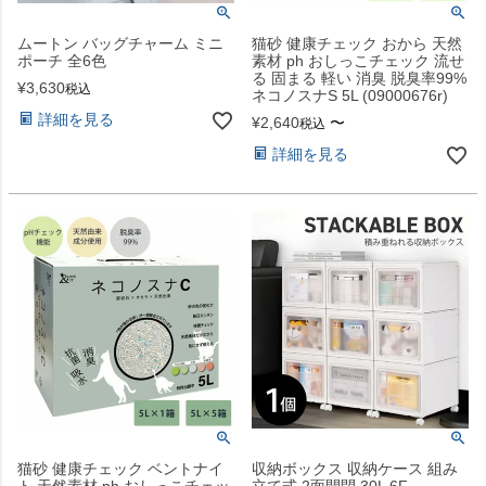
ムートン バッグチャーム ミニ
猫砂 健康チェック おから 天然
ポーチ 全6色
素材 ph おしっこチェック 流せ
る 固まる 軽い 消臭 脱臭率99%
¥
3,630
税込
ネコノスナS 5L (09000676r)
詳細を見る
¥
2,640
〜
税込
詳細を見る
猫砂 健康チェック ベントナイ
収納ボックス 収納ケース 組み
ト 天然素材 ph おしっこチェッ
立て式 2面開閉 30L 6F