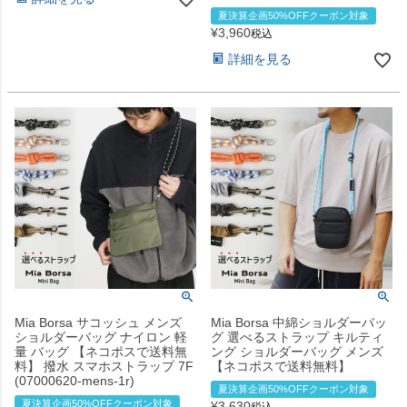
夏決算企画50%OFFクーポン対象
¥
3,960
税込
詳細を見る
Mia Borsa サコッシュ メンズ
Mia Borsa 中綿ショルダーバッ
ショルダーバッグ ナイロン 軽
グ 選べるストラップ キルティ
量 バッグ 【ネコポスで送料無
ング ショルダーバッグ メンズ
料】 撥水 スマホストラップ 7F
【ネコポスで送料無料】
(07000620-mens-1r)
夏決算企画50%OFFクーポン対象
夏決算企画50%OFFクーポン対象
¥
3,630
税込